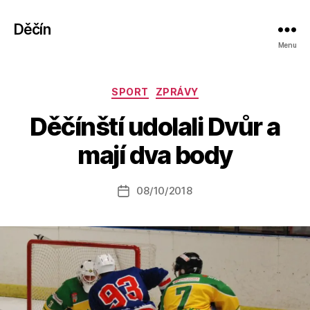
Děčín
Menu
Rubriky
SPORT
ZPRÁVY
A
Děčínští udolali Dvůr a
u
t
mají dva body
o
r:
Autor
08/10/2018
a
Datum
příspěvku
l
příspěvku
e
s
o