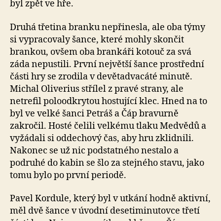
byl zpět ve hře.
Druhá třetina branku nepřinesla, ale oba týmy
si vypracovaly šance, které mohly skončit
brankou, ovšem oba brankáři kotouč za svá
záda nepustili. První největší šance prostřední
části hry se zrodila v devětadvacáté minutě.
Michal Oliverius střílel z pravé strany, ale
netrefil poloodkrytou hostující klec. Hned na to
byl ve velké šanci Petráš a Čáp bravurně
zakročil. Hosté čelili velkému tlaku Medvědů a
vyžádali si oddechový čas, aby hru zklidnili.
Nakonec se už nic podstatného nestalo a
podruhé do kabin se šlo za stejného stavu, jako
tomu bylo po první periodě.
Pavel Kordule, který byl v utkání hodně aktivní,
měl dvě šance v úvodní desetiminutovce třetí