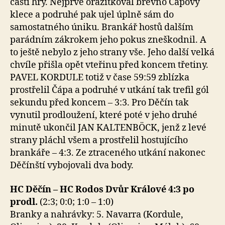
části hry. Nejprve orazítkoval břevno Čápovy
klece a podruhé pak ujel úplně sám do
samostatného úniku. Brankář hostů dalším
parádním zákrokem jeho pokus zneškodnil. A
to ještě nebylo z jeho strany vše. Jeho další velká
chvíle přišla opět vteřinu před koncem třetiny.
PAVEL KORDULE totiž v čase 59:59 zblízka
prostřelil Čápa a podruhé v utkání tak trefil gól
sekundu před koncem – 3:3. Pro Děčín tak
vynutil prodloužení, které poté v jeho druhé
minutě ukončil JAN KALTENBÖCK, jenž z levé
strany pláchl všem a prostřelil hostujícího
brankáře – 4:3. Ze ztraceného utkání nakonec
Děčínští vybojovali dva body.
HC Děčín – HC Rodos Dvůr Králové 4:3 po
prodl.
(2:3; 0:0; 1:0 – 1:0)
Branky a nahrávky: 5. Navarra (Kordule,