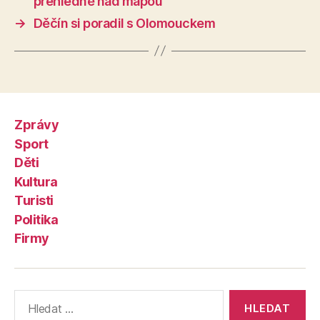
přehledně nad mapou
→
Děčín si poradil s Olomouckem
Zprávy
Sport
Děti
Kultura
Turisti
Politika
Firmy
Výsledky
vyhledávání: