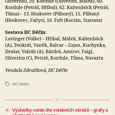
Oliverius), 20. Kordule (Oliverius, Málek), 60.
Kordule (Petráš, Hříbal), 62. Kaltenböck (Petráš,
Tůma) – 13. Hoskovec (Půhoný), 15. Půhoný
(Hoskovec, Faltys), 16. Fořt (Kocián, Starosta)
Sestava HC Děčín:
Lavinger (Volke) – Hříbal, Málek, Kaltenböck
(A), Tenkrát, Vaněk, Balcar – Zajan, Kuchynka,
Drašar, Volráb (A), Bárdoš, Amirov, Faigl,
Oliverius (C), Petráš, Kordule, Tůma, Navarra
Vendula Zdražilová, HC Děčín
HC Děčín
Štítky
←
Výsledky voleb dle volebních okrsků – grafy a