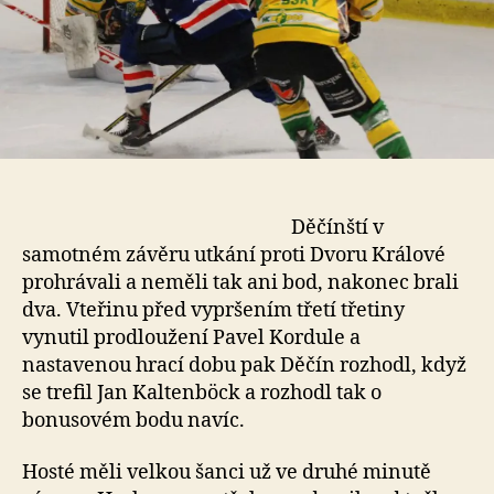
Děčínští v
samotném závěru utkání proti Dvoru Králové
prohrávali a neměli tak ani bod, nakonec brali
dva. Vteřinu před vypršením třetí třetiny
vynutil prodloužení Pavel Kordule a
nastavenou hrací dobu pak Děčín rozhodl, když
se trefil Jan Kaltenböck a rozhodl tak o
bonusovém bodu navíc.
Hosté měli velkou šanci už ve druhé minutě