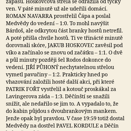
zápasu. Hoskovcova střela se odrazila od tyčky
ven. V páté minutě už ale udeřili domácí.
ROMAN NAVARRA prostřelil Čápa a poslal
Medvědy do vedení – 1:0. To mohl navýšit
Bárdoš, ale odkrytou část branky hostů netrefil.
A poté přišla chvíle hostů. Ti ve třinácté minutě
dorovnali skóre, JAKUB HOSKOVEC zavěsil pod
víko a začínalo se znovu od začátku – 1:1. O dvě
a půl minuty později šel Rodos dokonce do
vedení. JIŘÍ PŮHONÝ nechytatelnou střelou
vymetl pavučiny – 1:2. Prakticky hned po
vhazování založili hosté další akci, při které
PATRIK FOŘT vystřelil a kotouč proskákal za
Lavingerova záda – 1:3. Děčínští se snažili
snížit, ale nedařilo se jim to. A vypadalo to, že
do kabin půjdou s dvoubrankovým mankem.
Jenže opak byl pravdou. V čase 19:59 totiž dostal
Medvědy na dostřel PAVEL KORDULE a Děčín