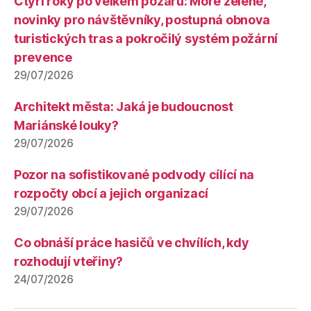
Čtyři roky po velkém požáru: Moře zeleně,
novinky pro návštěvníky, postupná obnova
turistických tras a pokročilý systém požární
prevence
29/07/2026
Architekt města: Jaká je budoucnost
Mariánské louky?
29/07/2026
Pozor na sofistikované podvody cílící na
rozpočty obcí a jejich organizací
29/07/2026
Co obnáší práce hasičů ve chvílích, kdy
rozhodují vteřiny?
24/07/2026