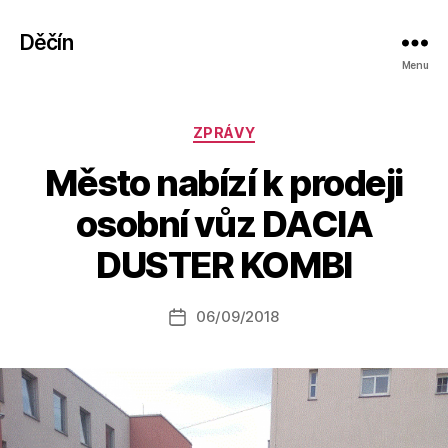
Děčín
Menu
Rubriky
ZPRÁVY
Město nabízí k prodeji
A
osobní vůz DACIA
u
t
DUSTER KOMBI
o
r:
Autor
06/09/2018
a
Datum
příspěvku
l
příspěvku
e
s
o