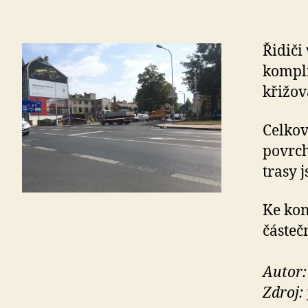
Řidiči
kompli
křižov
Celkov
povrch
trasy 
Ke kon
částeč
Autor:
Zdroj: