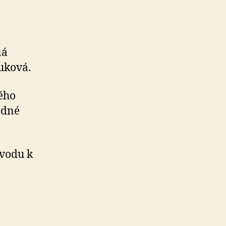
ná
uková.
vého
zdné
ůvodu k