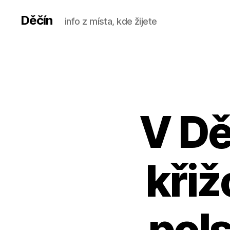
Děčín
info z místa, kde žijete
V Dě
křiž
pol