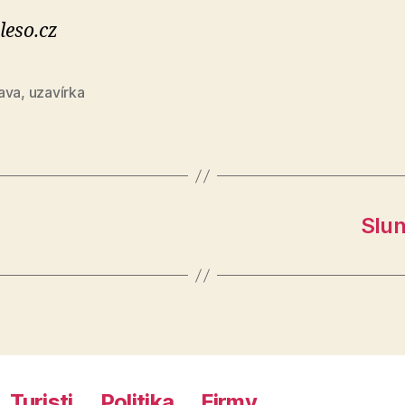
leso.cz
ava
,
uzavírka
Slun
Turisti
Politika
Firmy