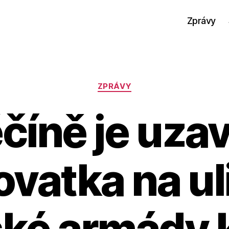
Zprávy
Rubriky
ZPRÁVY
číně je uza
ovatka na uli
ské armády k