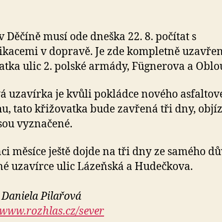
 v Děčíně musí ode dneška 22. 8. počítat s
kacemi v dopravě. Je zde kompletně uzavře
atka ulic 2. polské armády, Fügnerova a Oblo
á uzavírka je kvůli pokládce nového asfalto
u, tato křižovatka bude zavřená tři dny, objí
jsou vyznačené.
ci měsíce ještě dojde na tři dny ze samého d
né uzavírce ulic Lázeňská a Hudečkova.
 Daniela Pilařová
www.rozhlas.cz/sever