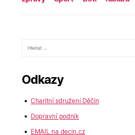
Výsledky
vyhledávání:
Odkazy
Charitní sdružení Děčín
Dopravní podnik
EMAIL na decin.cz