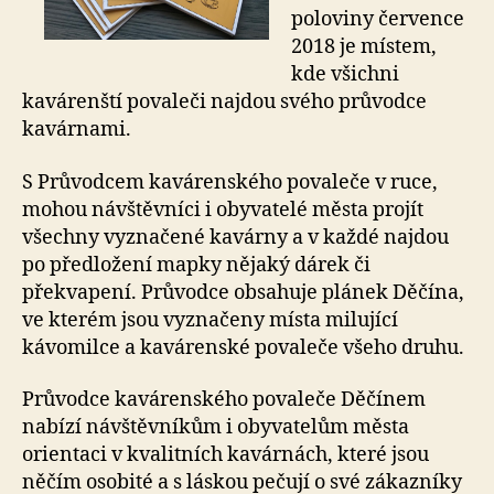
poloviny července
2018 je místem,
kde všichni
kavárenští povaleči najdou svého průvodce
kavárnami.
S Průvodcem kavárenského povaleče v ruce,
mohou návštěvníci i obyvatelé města projít
všechny vyznačené kavárny a v každé najdou
po předložení mapky nějaký dárek či
překvapení. Průvodce obsahuje plánek Děčína,
ve kterém jsou vyznačeny místa milující
kávomilce a kavárenské povaleče všeho druhu.
Průvodce kavárenského povaleče Děčínem
nabízí návštěvníkům i obyvatelům města
orientaci v kvalitních kavárnách, které jsou
něčím osobité a s láskou pečují o své zákazníky