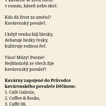
V kavárně se život mění
v román, báseň nebo skeč.
Kdo dá život za umění?
Kavárenský povaleč.
I když venku bijí blesky,
debatuje hezky česky,
kultivuje rodnou řeč.
Víno! Múzy! Poezie!
Nejšťastněji ze všech žije
kavárenský povaleč!
Kavárny zapojené do Průvodce
kavárenského povaleče Děčínem:
1. Café Galerie,
2. Coffee & Books,
3. Caffé 08,