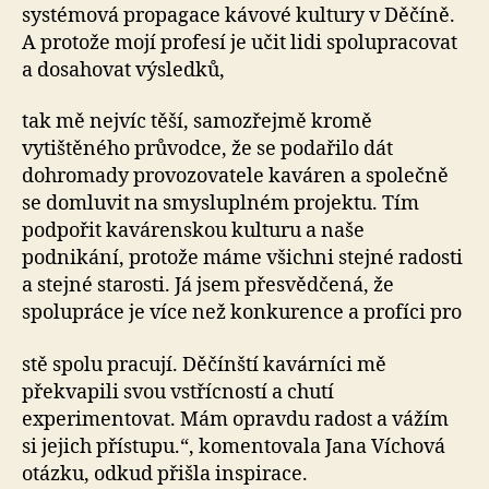
systémová propagace kávové kultury v Děčíně.
A protože mojí profesí je učit lidi spolupracovat
a dosahovat výsledků,
tak mě nejvíc těší, samozřejmě kromě
vytištěného průvodce, že se podařilo dát
dohromady provozovatele kaváren a společně
se domluvit na smysluplném projektu. Tím
podpořit kavárenskou kulturu a naše
podnikání, protože máme všichni stejné radosti
a stejné starosti. Já jsem přesvědčená, že
spolupráce je více než konkurence a profíci pro
stě spolu pracují. Děčínští kavárníci mě
překvapili svou vstřícností a chutí
experimentovat. Mám opravdu radost a vážím
si jejich přístupu.“, komentovala Jana Víchová
otázku, odkud přišla inspirace.