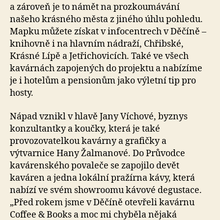
a zároveň je to námět na prozkoumávání
našeho krásného města z jiného úhlu pohledu.
Mapku můžete získat v infocentrech v Děčíně –
knihovně i na hlavním nádraží, Chřibské,
Krásné Lípě a Jetřichovicích. Také ve všech
kavárnách zapojených do projektu a nabízíme
je i hotelům a pensionům jako výletní tip pro
hosty.
Nápad vznikl v hlavě Jany Víchové, byznys
konzultantky a koučky, která je také
provozovatelkou kavárny a grafičky a
výtvarnice Hany Žalmanové. Do Průvodce
kavárenského povaleče se zapojilo devět
kaváren a jedna lokální pražírna kávy, která
nabízí ve svém showroomu kávové degustace.
„Před rokem jsme v Děčíně otevřeli kavárnu
Coffee & Books a moc mi chyběla nějaká