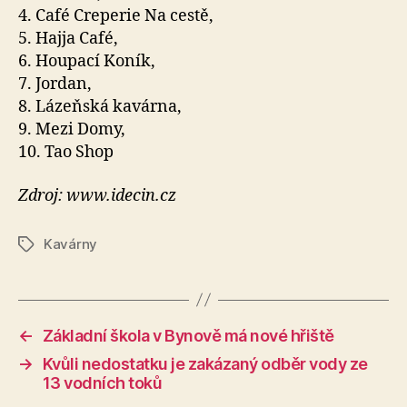
4. Café Creperie Na cestě,
5. Hajja Café,
6. Houpací Koník,
7. Jordan,
8. Lázeňská kavárna,
9. Mezi Domy,
10. Tao Shop
Zdroj: www.idecin.cz
Kavárny
Štítky
←
Základní škola v Bynově má nové hřiště
→
Kvůli nedostatku je zakázaný odběr vody ze
13 vodních toků