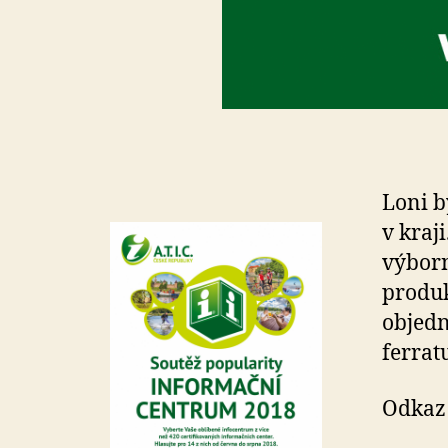
L
oni b
v kraji
výborn
produk
objedn
ferrat
Odkaz 