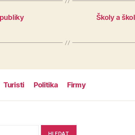
epubliky
Školy a ško
Turisti
Politika
Firmy