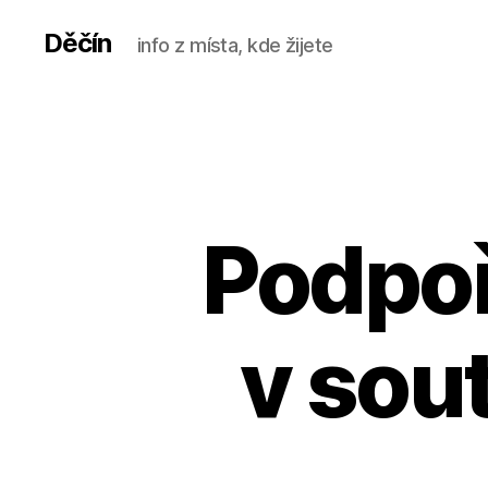
Děčín
info z místa, kde žijete
Podpoř
v sout