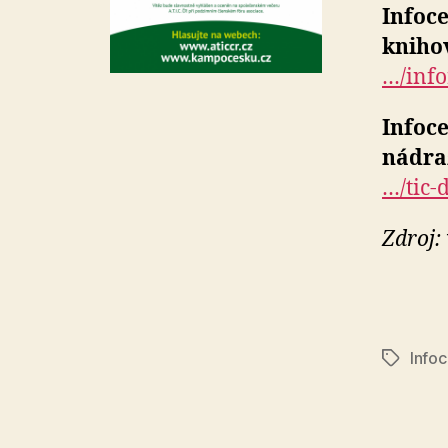
Infoc
kniho
…/inf
Infoc
nádra
…/tic-
Zdroj:
Info
Štítky