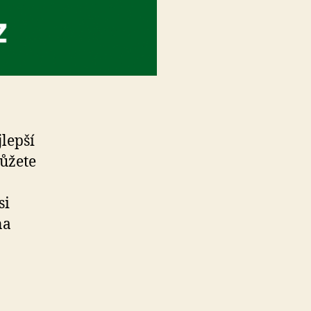
lepší
můžete
si
na