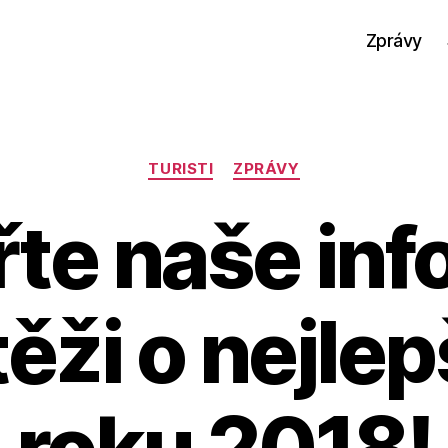
Zprávy
Rubriky
TURISTI
ZPRÁVY
te naše inf
ěži o nejlep
roku 2018!
A
u