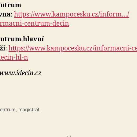
entrum
vna
:
https://www.kampocesku.cz/inform…/
ormacni-centrum-decin
entrum hlavní
ží
:
https://www.kampocesku.cz/informacni-c
decin-hl-n
 www.idecin.cz
centrum
,
magistrát