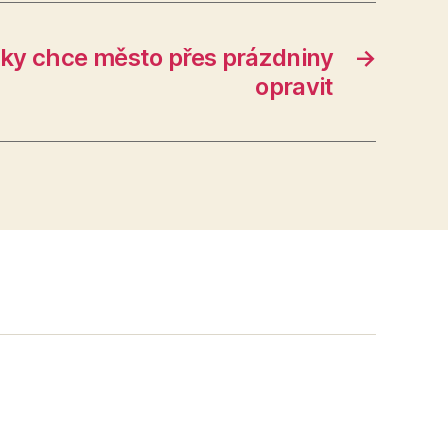
lky chce město přes prázdniny
→
opravit