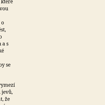
 které
dvou
 o
st,
o
 a s
ké
by se
 vymezí
 jevů,
t, že