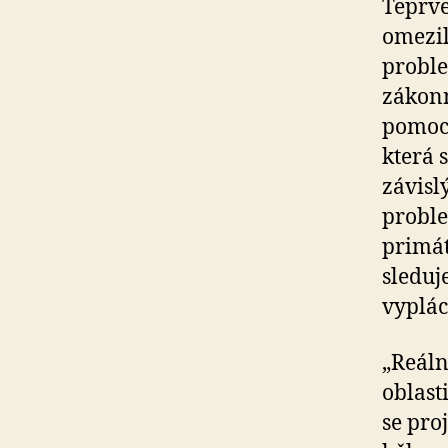
Teprve
omezil
proble
zákon
pomoci
která 
závisl
probl
primát
sleduje
vyplác
„Reáln
oblast
se pro