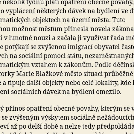
 několik týdnů platí opatření obecné povahy,
o vyplácení některých dávek na bydlení ve 
matických objektech na území města. Tuto
nou možnost městům přinesla novela zákona
 v hmotné nouzi a začala ji využívat řada mě
se potýkají se zvýšenou imigrací obyvatel čast
ých na sociální pomoci státu, nezaměstnaných
ematickým vztahem k zákonům. Podle děčíns
orky Marie Blažkové město situaci průběžně
 a tipuje další objekty nebo celé lokality, kde 
ení sociálních dávek na bydlení omezilo.
ý přínos opatření obecné povahy, kterým se
i se zvýšeným výskytem sociálně nežádoucích
jeví až po delší době a nelze tedy předpokláda