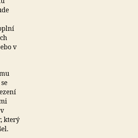
tů
ude
oplní
ých
nebo v
ímu
 se
ezení
lmi
 v
, který
el.