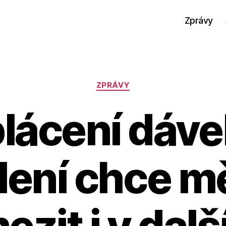
Zprávy
Rubriky
ZPRÁVY
lácení dáve
lení chce m
ezit i v dalš