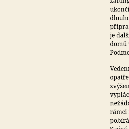
zafung
ukonči
dlouho
připra
je dal
domů v
Podmok
Vedení
opatře
zvýšen
vyplác
nežádo
rámci 
pobírá