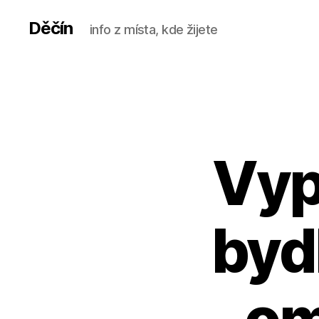
Děčín
info z místa, kde žijete
Vyp
byd
om