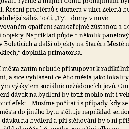
ovalo rychle a majitel domu pronajímání by
l. Řešení problémů s domem v ulici Zelená b
dobější záležitostí. „Tyto domy v nově
vovaném opatření samozřejmě zůstanou a d
ší objekty. Například půjde o několik panelov
 Boleticích a další objekty na Starém Městě 
lech,“ doplnila primátorka.
 města zatím nebude přistupovat k radikáln
ní, a sice vyhlášení celého města jako lokality
ým výskytem sociálně nežádoucích jevů. Om
ení dávek na bydlení by totiž mohlo mít i ve
ucí efekt. „Musíme počítat i s případy, kdy se
města do jiného bytu stěhuje například senior
 dávku na bydlení a při stěhování by o ni přiš