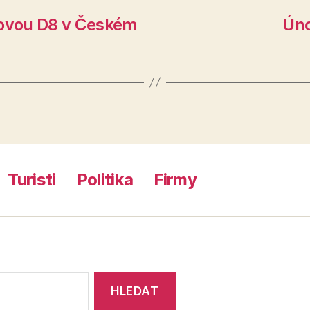
novou D8 v Českém
Úno
Turisti
Politika
Firmy