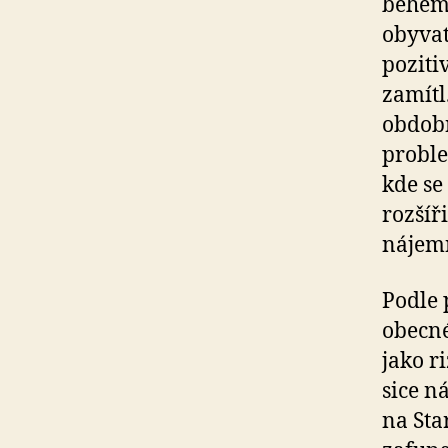
během 
obyva
poziti
zamítl
obdobn
proble
kde se
rozšíř
nájemn
Podle 
obecné
jako r
sice n
na Sta