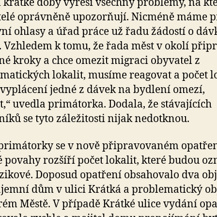
krátké doby vyřeší všechny problémy, na kt
telé oprávněně upozorňují. Nicméně máme p
vní ohlasy a úřad práce už řadu žádostí o dáv
. Vzhledem k tomu, že řada měst v okolí přip
é kroky a chce omezit migraci obyvatel z
matických lokalit, musíme reagovat a počet lo
 vyplácení jedné z dávek na bydlení omezí,
it,“ uvedla primátorka. Dodala, že stávajících
íků se tyto záležitosti nijak nedotknou.
primátorky se v nově připravovaném opatře
 povahy rozšíří počet lokalit, které budou o
izikové. Doposud opatření obsahovalo dva obj
ájemní dům v ulici Krátká a problematický ob
rém Městě. V případě Krátké ulice vydání opa