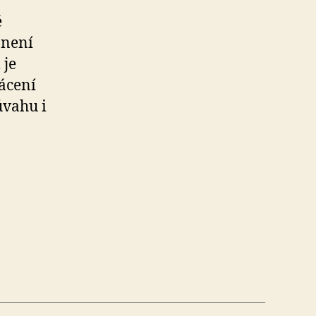
é
 není
 je
ácení
úvahu i