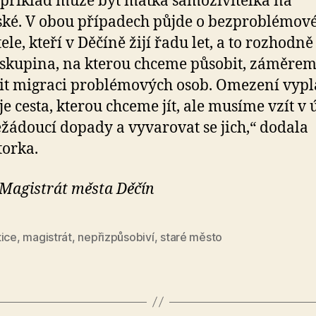
 příklad může být matka samoživitelka na
ké. V obou případech půjde o bezproblémov
ele, kteří v Děčíně žijí řadu let, a to rozhodně
 skupina, na kterou chceme působit, záměrem
t migraci problémových osob. Omezení vypl
je cesta, kterou chceme jít, ale musíme vzít v 
ežádoucí dopady a vyvarovat se jich,“ dodala
orka.
 Magistrát města Děčín
tice
,
magistrát
,
nepřizpůsobiví
,
staré město