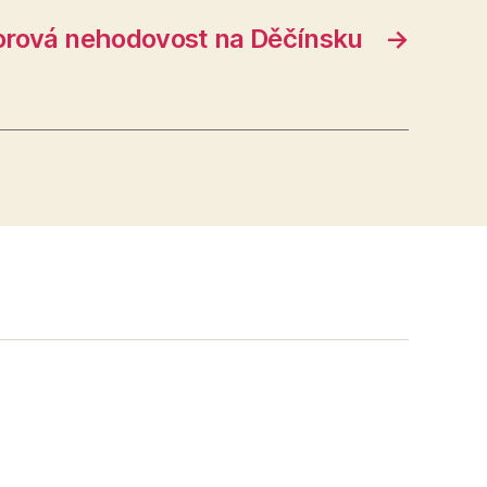
rová nehodovost na Děčínsku
→