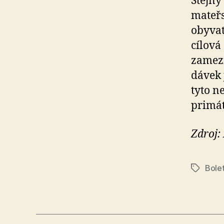
Stejný
mateřs
obyvat
cílová
zamezi
dávek 
tyto n
primát
Zdroj:
Bole
Štítky