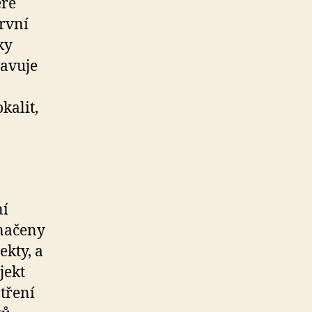
eré
rvní
ky
ravuje
kalit,
ní
značeny
ekty, a
jekt
tření