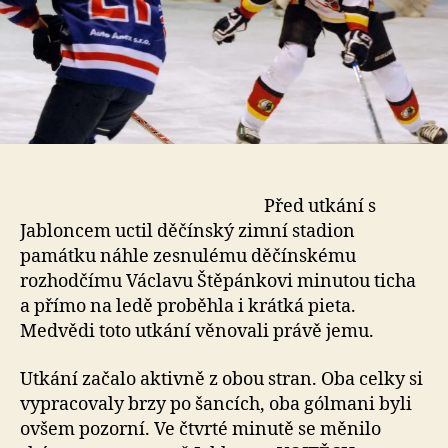
Před utkání s
Jabloncem uctil děčínský zimní stadion
památku náhle zesnulému děčínskému
rozhodčímu Václavu Štěpánkovi minutou ticha
a přímo na ledě proběhla i krátká pieta.
Medvědi toto utkání věnovali právě jemu.
Utkání začalo aktivně z obou stran. Oba celky si
vypracovaly brzy po šancích, oba gólmani byli
ovšem pozorní. Ve čtvrté minutě se měnilo