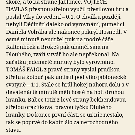
skóre, a to na straně Jablonce. VOJTĚCH
HAVLAS přesnou střelou využil přesilovou hru a
poslal Vlky do vedení – 0:1. O chvilku později
nebyli Děčínští daleko od vyrovnání, pumelici
Daniela Volrába ale nakonec pokryl Hosnedl. V
osmé minutě neudržel puk na modré čáře
Kaltenböck a Brokeš pak uháněl sám na
Dlouhého, tváří v tvář ho ale nepřekonal. Na
začátku jedenácté minuty bylo vyrovnáno.
TOMÁŠ FAIGL z pravé strany vyslal prudkou
střelu a kotouč pak umístil pod víko jablonecké
svatyně – 1:1. Stále se hrál hokej nahoru dolů a v
devatenácté minutě měli hosté na holi druhou
branku. Babec totiž z levé strany bekhendovou
střelou orazítkoval pravou tyčku Dluhého
branky. Do konce první části se už nic nestalo,
tak se poprvé do kabin šlo za nerozhodného
stavu.