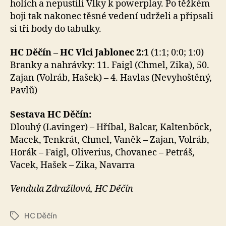
holích a nepustili Vlky k powerplay. Po těžkém
boji tak nakonec těsné vedení udrželi a připsali
si tři body do tabulky.
HC Děčín – HC Vlci Jablonec 2:1
(1:1; 0:0; 1:0)
Branky a nahrávky: 11. Faigl (Chmel, Zika), 50.
Zajan (Volráb, Hašek) – 4. Havlas (Nevyhoštěný,
Pavlů)
Sestava HC Děčín:
Dlouhý (Lavinger) – Hříbal, Balcar, Kaltenböck,
Macek, Tenkrát, Chmel, Vaněk – Zajan, Volráb,
Horák – Faigl, Oliverius, Chovanec – Petráš,
Vacek, Hašek – Zika, Navarra
Vendula Zdražilová, HC Děčín
HC Děčín
Štítky