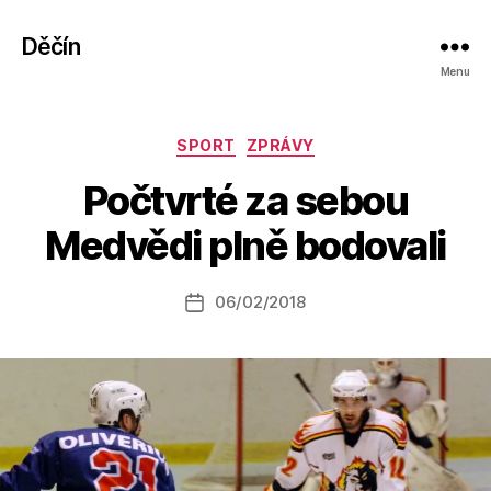
Děčín
Menu
Rubriky
SPORT
ZPRÁVY
A
Počtvrté za sebou
u
t
Medvědi plně bodovali
o
r:
Autor
06/02/2018
a
Datum
příspěvku
l
příspěvku
e
s
o