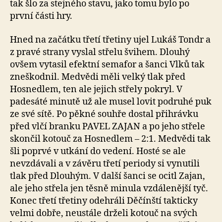
tak šlo za stejného stavu, jako tomu bylo po
první části hry.
Hned na začátku třetí třetiny ujel Lukáš Tondr a
z pravé strany vyslal střelu švihem. Dlouhý
ovšem vytasil efektní semafor a šanci Vlků tak
zneškodnil. Medvědi měli velký tlak před
Hosnedlem, ten ale jejich střely pokryl. V
padesáté minutě už ale musel lovit podruhé puk
ze své sítě. Po pěkné souhře dostal přihrávku
před vlčí branku PAVEL ZAJAN a po jeho střele
skončil kotouč za Hosnedlem – 2:1. Medvědi tak
šli poprvé v utkání do vedení. Hosté se ale
nevzdávali a v závěru třetí periody si vynutili
tlak před Dlouhým. V další šanci se ocitl Zajan,
ale jeho střela jen těsně minula vzdálenější tyč.
Konec třetí třetiny odehráli Děčínští takticky
velmi dobře, neustále drželi kotouč na svých