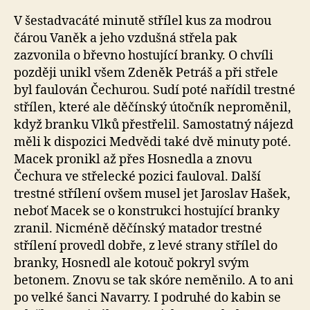
V šestadvacáté minutě střílel kus za modrou
čárou Vaněk a jeho vzdušná střela pak
zazvonila o břevno hostující branky. O chvíli
později unikl všem Zdeněk Petráš a při střele
byl faulován Čechurou. Sudí poté nařídil trestné
střílen, které ale děčínský útočník neproměnil,
když branku Vlků přestřelil. Samostatný nájezd
měli k dispozici Medvědi také dvě minuty poté.
Macek pronikl až přes Hosnedla a znovu
Čechura ve střelecké pozici fauloval. Další
trestné střílení ovšem musel jet Jaroslav Hašek,
neboť Macek se o konstrukci hostující branky
zranil. Nicméně děčínský matador trestné
střílení provedl dobře, z levé strany střílel do
branky, Hosnedl ale kotouč pokryl svým
betonem. Znovu se tak skóre neměnilo. A to ani
po velké šanci Navarry. I podruhé do kabin se