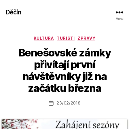
Děčín
Menu
Rubriky
KULTURA
TURISTI
ZPRÁVY
Benešovské zámky
přivítají první
A
návštěvníky již na
u
t
začátku března
o
r:
Autor
23/02/2018
a
Datum
příspěvku
l
příspěvku
e
s
o