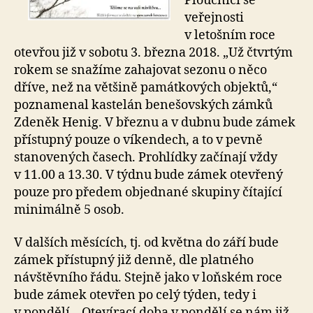
Ploučnicí se
veřejnosti
v letošním roce
otevřou již v sobotu 3. března 2018. „Už čtvrtým
rokem se snažíme zahajovat sezonu o něco
dříve, než na většině památkových objektů,“
poznamenal kastelán benešovských zámků
Zdeněk Henig. V březnu a v dubnu bude zámek
přístupný pouze o víkendech, a to v pevně
stanovených časech. Prohlídky začínají vždy
v 11.00 a 13.30. V týdnu bude zámek otevřený
pouze pro předem objednané skupiny čítající
minimálně 5 osob.
V dalších měsících, tj. od května do září bude
zámek přístupný již denně, dle platného
návštěvního řádu. Stejně jako v loňském roce
bude zámek otevřen po celý týden, tedy i
v pondělí. „Otevírací doba v pondělí se nám již