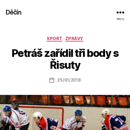
Děčín
Menu
Rubriky
SPORT
ZPRÁVY
A
Petráš zařídil tři body s
u
t
Řisuty
o
r:
Autor
25/01/2018
a
Datum
příspěvku
l
příspěvku
e
s
o