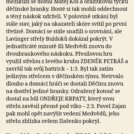
mezikuží se dostal Matěj Kos a orazítkoval tyčku
děčínské branky. Hosté si tak mohli oddechnout
a těný náskok udrželi. V polovině utkání byl
stále stav, jaký na ukazateli skóre svítil po první
třetině. Domácí se stále snažili o srovnání, ale
Lavinger střely Buldoků dokázal pokrýt. V
jednatřicáté minutě šli Medvědi znovu do
dvoubrankového náskoku. Přesilovou hru
využil střelou z levého kruhu ZDENĚK PETRÁŠ a
završil tak svůj hattrick – 1:3. Byl tak zatím
jediným střelcem v děčínském týmu. Netrvalo
dlouho a domácí hráči se dostali Děčínu znovu
na dostřel jediné branky. Odražený kotouč se
dostal na hůl ONDŘEJE KRPATY, který svou
střelu zavěsil přesně pod víko – 2:3. Pavel Zajan
pak mohl opět navýšit vedení Medvědů, jeho
střelu zblízka ovšem Ilašenko pokryl.