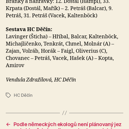
Branky a nahrávky: 12. Dostál (Hampl), 33.
Krpata (Dostál, Mařík) – 2. Petráš (Balcar), 9.
Petráš, 31. Petráš (Vacek, Kaltenböck)
Sestava HC Děčín:
Lavinger (Šticha) – Hříbal, Balcar, Kaltenböck,
Michajličenko, Tenkrát, Chmel, Molnár (A) –
Zajan, Volráb, Horák – Faigl, Oliverius (C),
Chovanec – Petráš, Vacek, Hašek (A) – Kopta,
Amirov
Vendula Zdražilová, HC Děčín
HC Děčín
Štítky
←
Podle německých ekologů není plánovaný jez