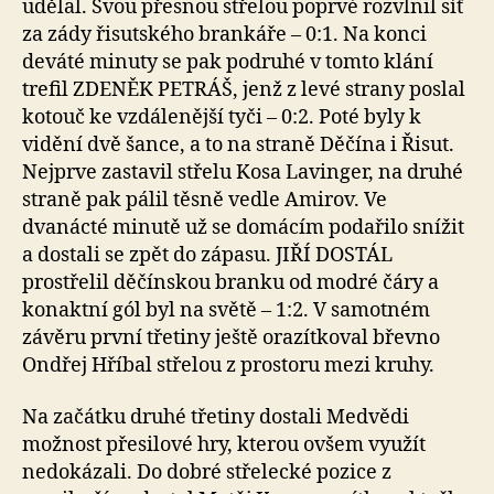
udělal. Svou přesnou střelou poprvé rozvlnil síť
za zády řisutského brankáře – 0:1. Na konci
deváté minuty se pak podruhé v tomto klání
trefil ZDENĚK PETRÁŠ, jenž z levé strany poslal
kotouč ke vzdálenější tyči – 0:2. Poté byly k
vidění dvě šance, a to na straně Děčína i Řisut.
Nejprve zastavil střelu Kosa Lavinger, na druhé
straně pak pálil těsně vedle Amirov. Ve
dvanácté minutě už se domácím podařilo snížit
a dostali se zpět do zápasu. JIŘÍ DOSTÁL
prostřelil děčínskou branku od modré čáry a
konaktní gól byl na světě – 1:2. V samotném
závěru první třetiny ještě orazítkoval břevno
Ondřej Hříbal střelou z prostoru mezi kruhy.
Na začátku druhé třetiny dostali Medvědi
možnost přesilové hry, kterou ovšem využít
nedokázali. Do dobré střelecké pozice z