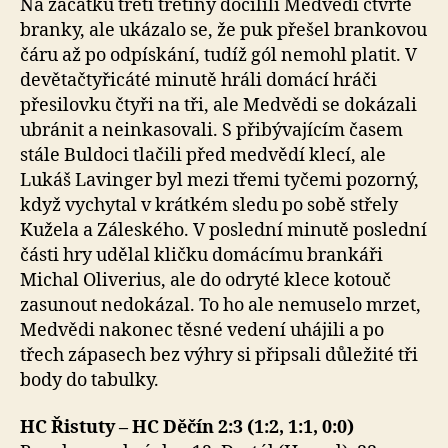
Na začátku třetí třetiny docílili Medvědi čtvrté
branky, ale ukázalo se, že puk přešel brankovou
čáru až po odpískání, tudíž gól nemohl platit. V
devětačtyřicáté minutě hráli domácí hráči
přesilovku čtyři na tři, ale Medvědi se dokázali
ubránit a neinkasovali. S přibývajícím časem
stále Buldoci tlačili před medvědí klecí, ale
Lukáš Lavinger byl mezi třemi tyčemi pozorný,
když vychytal v krátkém sledu po sobě střely
Kužela a Záleského. V poslední minutě poslední
části hry udělal kličku domácímu brankáři
Michal Oliverius, ale do odryté klece kotouč
zasunout nedokázal. To ho ale nemuselo mrzet,
Medvědi nakonec těsné vedení uhájili a po
třech zápasech bez výhry si připsali důležité tři
body do tabulky.
HC Řistuty – HC Děčín 2:3 (1:2, 1:1, 0:0)