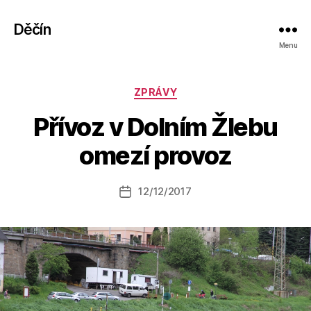
Děčín
Menu
Rubriky
ZPRÁVY
A
Přívoz v Dolním Žlebu
u
t
omezí provoz
o
r:
Autor
12/12/2017
a
Datum
příspěvku
l
příspěvku
e
s
o