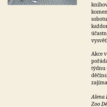
kniho
koment
sobotu
každor
účastn
vysvět
Akce v
pořádá
týdnu 
děčíns
zajíma
Alena
Zoo Dě