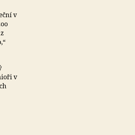
eční v
zoo
az
,“
ý
ioři v
ích