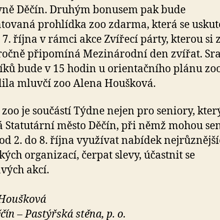
vně Děčín. Druhým bonusem pak bude
ovaná prohlídka zoo zdarma, která se uskut
 7. října v rámci akce Zvířecí párty, kterou si 
očně připomíná Mezinárodní den zvířat. Sr
íků bude v 15 hodin u orientačního plánu zoo
lila mluvčí zoo Alena Houšková.
 zoo je součástí Týdne nejen pro seniory, kter
 Statutární město Děčín, při němž mohou sen
od 2. do 8. října využívat nabídek nejrůznějš
kých organizací, čerpat slevy, účastnit se
vých akcí.
 Houšková
čín – Pastýřská stěna, p. o.