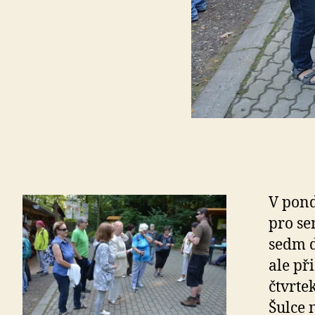
V pond
pro se
sedm d
ale př
čtvrte
Šulce 