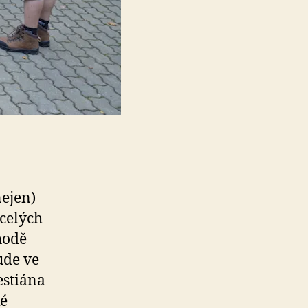
nejen)
 celých
hodě
ude ve
estiána
ké