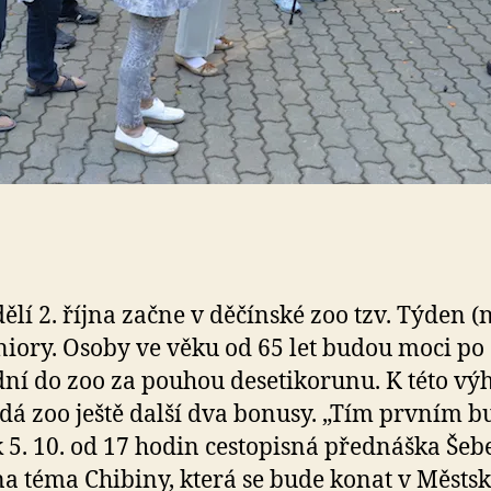
ělí 2. října začne v děčínské zoo tzv. Týden (
niory. Osoby ve věku od 65 let budou moci po
ní do zoo za pouhou desetikorunu. K této vý
idá zoo ještě další dva bonusy. „Tím prvním b
k 5. 10. od 17 hodin cestopisná přednáška Šeb
na téma Chibiny, která se bude konat v Městs