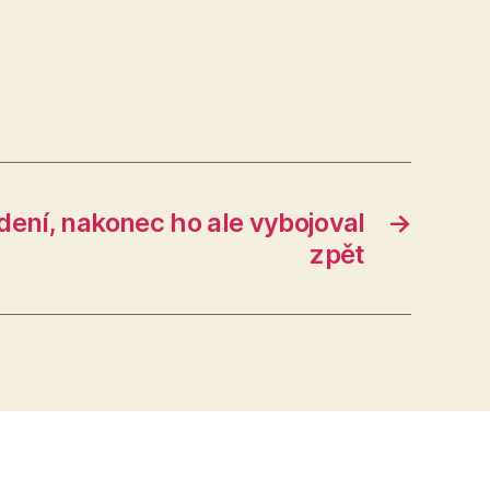
edení, nakonec ho ale vybojoval
→
zpět