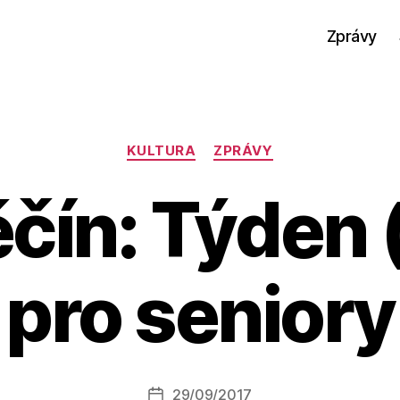
Zprávy
Rubriky
KULTURA
ZPRÁVY
čín: Týden 
pro seniory
A
u
t
o
r:
Autor
29/09/2017
a
Datum