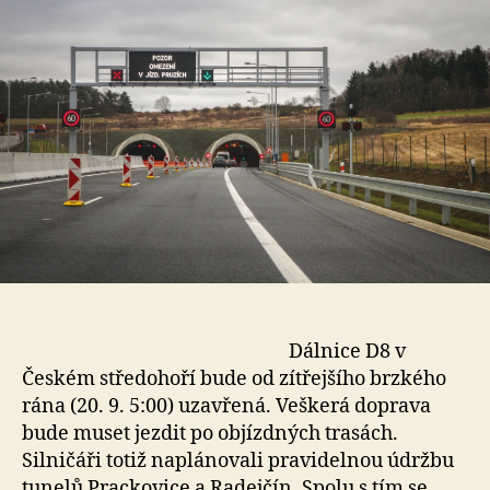
Dálnice D8 v
Českém středohoří bude od zítřejšího brzkého
rána (20. 9. 5:00) uzavřená. Veškerá doprava
bude muset jezdit po objízdných trasách.
Silničáři totiž naplánovali pravidelnou údržbu
tunelů Prackovice a Radejčín. Spolu s tím se