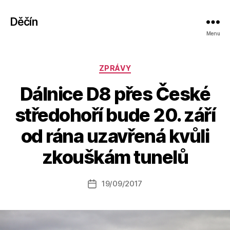
Děčín
Menu
Rubriky
ZPRÁVY
Dálnice D8 přes České
středohoří bude 20. září
A
od rána uzavřená kvůli
u
t
zkouškám tunelů
o
r:
Autor
19/09/2017
a
Datum
příspěvku
l
příspěvku
e
s
o