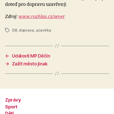
doteď pro dopravu uzavřený.
Zdroj:
www.rozhlas.cz/sever
D8
,
doprava
,
uzavírka
Štítky
←
Události MP Děčín
→
Zažít město jinak
Zprávy
Sport
Děti