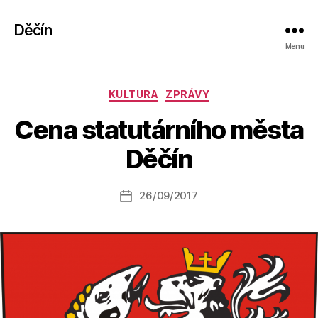
Děčín
Menu
Rubriky
KULTURA
ZPRÁVY
A
Cena statutárního města
u
t
Děčín
o
r:
Autor
26/09/2017
a
Datum
příspěvku
l
příspěvku
e
s
o