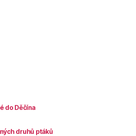
é do Děčína
něných druhů ptáků