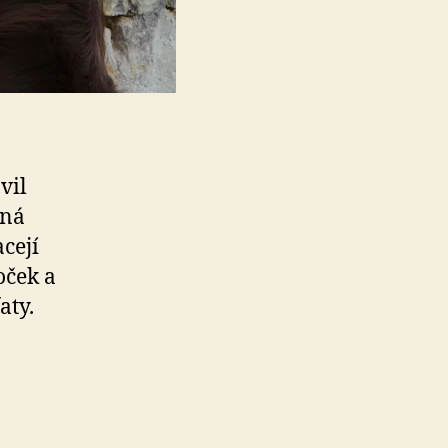
vil
ěná
cejí
oček a
aty.