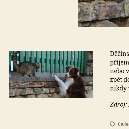
Děčíns
příjem
nebo v
zpět d
nikdy 
Zdroj:
útule
Štítky