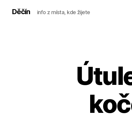
Děčín
info z místa, kde žijete
Útule
koč