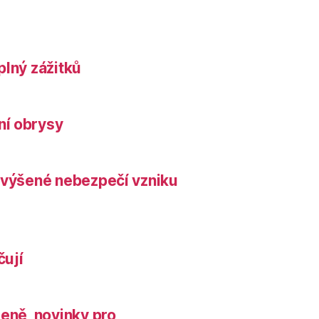
plný zážitků
ní obrysy
zvýšené nebezpečí vzniku
čují
leně, novinky pro