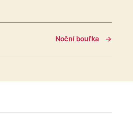
Noční bouřka
→