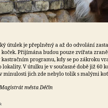
ký útulek je přeplněný a až do odvolání zasta
 koček. Přijímána budou pouze zvířata zran
 kastračním programu, kdy se po zákroku vra
o lokality. V útulku je v současné době již 60 k
v minulosti jich zde nebylo tolik s malými koť
 Magistrát města Děčín
k