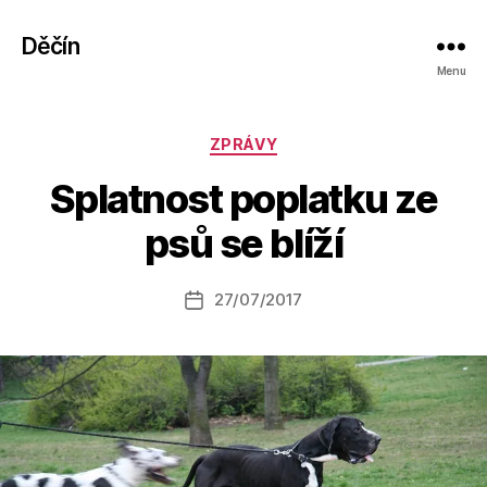
Děčín
Menu
Rubriky
ZPRÁVY
A
Splatnost poplatku ze
u
t
psů se blíží
o
r:
Autor
27/07/2017
a
Datum
příspěvku
l
příspěvku
e
s
o