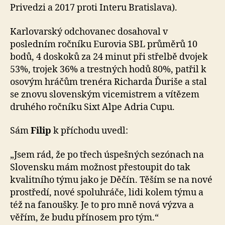
Privedzi a 2017 proti Interu Bratislava).
Karlovarský odchovanec dosahoval v
posledním ročníku Eurovia SBL průměrů 10
bodů, 4 doskoků za 24 minut při střelbě dvojek
53%, trojek 36% a trestných hodů 80%, patřil k
osovým hráčům trenéra Richarda Ďuriše a stal
se znovu slovenským vicemistrem a vítězem
druhého ročníku Sixt Alpe Adria Cupu.
Sám
Filip
k příchodu uvedl:
„Jsem rád, že po třech úspešných sezónach na
Slovensku mám možnost přestoupit do tak
kvalitního týmu jako je Děčín. Těším se na nové
prostředí, nové spoluhráče, lidi kolem týmu a
též na fanoušky. Je to pro mně nová výzva a
věřím, že budu přínosem pro tým.“