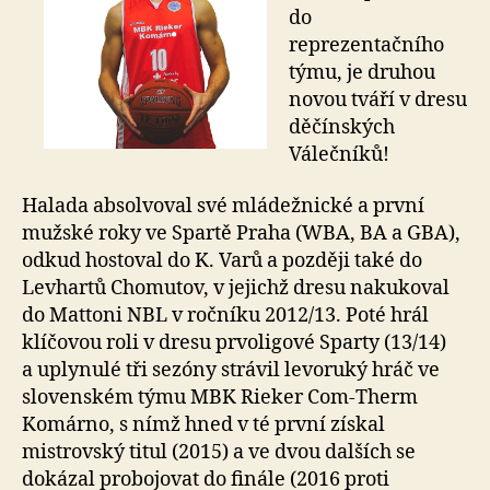
do
reprezentačního
týmu, je druhou
novou tváří v dresu
děčínských
Válečníků!
Halada absolvoval své mládežnické a první
mužské roky ve Spartě Praha (WBA, BA a GBA),
odkud hostoval do K. Varů a později také do
Levhartů Chomutov, v jejichž dresu nakukoval
do Mattoni NBL v ročníku 2012/13. Poté hrál
klíčovou roli v dresu prvoligové Sparty (13/14)
a uplynulé tři sezóny strávil levoruký hráč ve
slovenském týmu MBK Rieker Com-Therm
Komárno, s nímž hned v té první získal
mistrovský titul (2015) a ve dvou dalších se
dokázal probojovat do finále (2016 proti