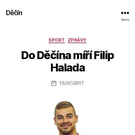
Děčín
Menu
Rubriky
SPORT
ZPRÁVY
A
Do Děčína míří Filip
u
t
Halada
o
r:
Autor
10/07/2017
a
Datum
příspěvku
l
příspěvku
e
s
o