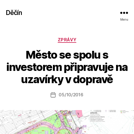
Děčín
Menu
Rubriky
ZPRÁVY
Město se spolu s
A
investorem připravuje na
u
t
uzavírky v dopravě
o
r:
Autor
05/10/2016
a
Datum
příspěvku
l
příspěvku
e
s
o