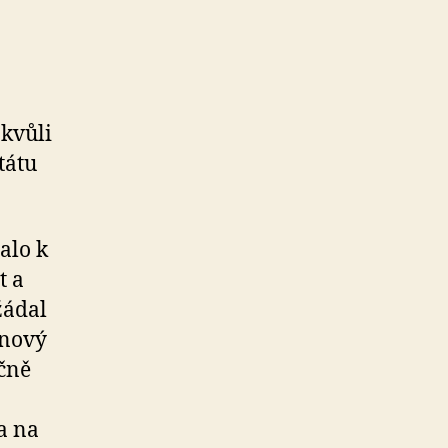
 kvůli
tátu
alo k
t a
žádal
 nový
nčně
a na