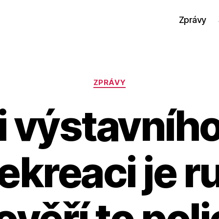
Zprávy
Rubriky
ZPRÁVY
i výstavního
ekreaci je r
ověří to poli
A
u