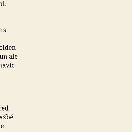
t.
e s
Golden
hům ale
navíc
řed
ražbě
le