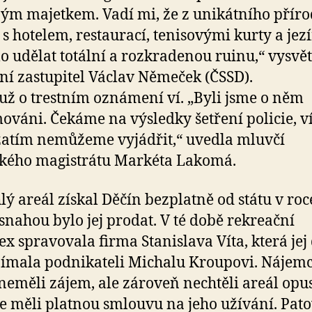
ým majetkem. Vadí mi, že z unikátního přír
 s hotelem, restaurací, tenisovými kurty a je
o udělat totální a rozkradenou ruinu,“ vysvět
ní zastupitel Václav Němeček (ČSSD).
už o trestním oznámení ví. „Byli jsme o něm
ováni. Čekáme na výsledky šetření policie, ví
atím nemůžeme vyjádřit,“ uvedla mluvčí
kého magistrátu Markéta Lakomá.
lý areál získal Děčín bezplatně od státu v ro
 snahou bylo jej prodat. V té době rekreační
x spravovala firma Stanislava Víta, která jej
ímala podnikateli Michalu Kroupovi. Nájemc
neměli zájem, ale zároveň nechtěli areál opus
e měli platnou smlouvu na jeho užívání. Pat