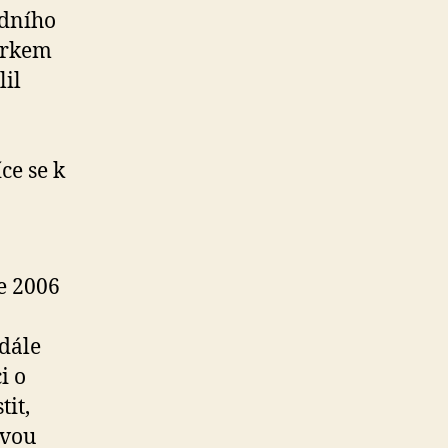
odního
zírkem
lil
ce se k
ce 2006
 dále
i o
tit,
ovou