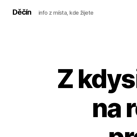
Děčín
info z místa, kde žijete
Z kdys
na r
pr