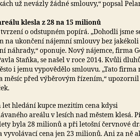
ách už nevázly žádné smlouvy,“ popsal Pelan
reálu klesla z 28 na 15 milionů
e tvrzení o odstupném popírá. „Dohodli jsme s
 na ukončení nájemní smlouvy bez jakékoli
ní náhrady,“ oponuje. Nový nájemce, firma 
Pavla Staňka, se našel v roce 2014. Kvůli dlu
ěsto i jemu vypovědělo smlouvu. „Tato firma 
a měsíc před výběrovým řízením,“ upozornil
ek.
let hledání kupce mezitím cena kdysi
ávaného areálu v lesích nad městem klesá. P
 lety byla 28 milionů a při letošní červnové d
a vyvolávací cena jen 23 milionů. Ani za ně a