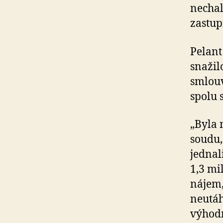
nechal
zastupi
Pelant
snažil
smlouv
spolu 
„Byla 
soudu,
jednal
1,3 mi
nájem,
neutáh
výhodn