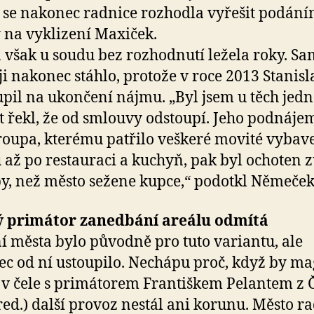
i se nakonec radnice rozhodla vyřešit podán
 na vyklizení Maxiček.
 však u soudu bez rozhodnutí ležela roky. S
ji nakonec stáhlo, protože v roce 2013 Stanisl
upil na ukončení nájmu. „Byl jsem u těch jedn
t řekl, že od smlouvy odstoupí. Jeho podnáje
oupa, kterému patřilo veškeré movité vybav
 až po restauraci a kuchyň, pak byl ochoten z
y, než město sežene kupce,“ podotkl Němeček
ý primátor zanedbání areálu odmítá
í města bylo původně pro tuto variantu, ale
c od ní ustoupilo. Nechápu proč, když by mag
 v čele s primátorem Františkem Pelantem z 
red.) další provoz nestál ani korunu. Město ra