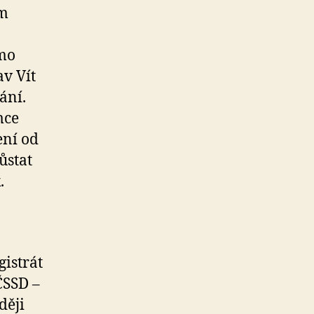
ím
amo
av Vít
ání.
mce
ení od
ůstat
.
istrát
ČSSD –
ději