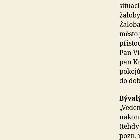
situac
žaloby
Žaloba
město 
přisto
Pan Ví
pan Kr
pokojů
do dob
Býval
„Veden
nakone
(tehdy
pozn. 