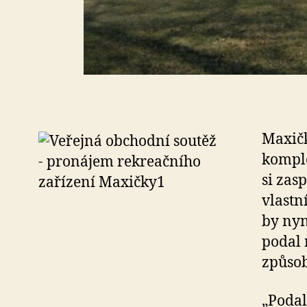
Maxičk
komple
si zas
vlastn
by nyn
podal 
způsob
„Podal