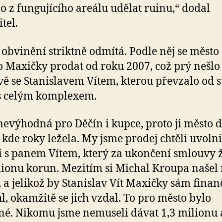
o z fungujícího areálu udělat ruinu,“ dodal
tel.
 obvinění striktně odmítá. Podle něj se město
o Maxičky prodat od roku 2007, což prý nešlo
ě se Stanislavem Vítem, kterou převzalo od s
s celým komplexem.
nevýhodná pro Děčín i kupce, proto ji město d
 kde roky ležela. My jsme prodej chtěli uvolni
i s panem Vítem, který za ukončení smlouvy 
lionu korun. Mezitím si Michal Kroupa našel
 a jelikož by Stanislav Vít Maxičky sám fina
l, okamžitě se jich vzdal. To pro město bylo
é. Nikomu jsme nemuseli dávat 1,3 milionu 