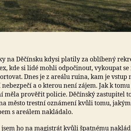
y na Děčínsku kdysi platily za oblíbený rekr
x, kde si lidé mohli odpočinout, vykoupat se
portovat. Dnes je z areálu ruina, kam je vstup 
í nebezpečí a o kterou není zájem. Jak k tomu 
í měla prověřit policie. Děčínský zastupitel to
na město trestní oznámení kvůli tomu, jakým
em s areálem nakládalo.
 jsem ho na magistrát kvůli špatnému naklád