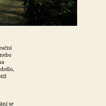
eační
 nebo
na
došlo,
tiž
ání se