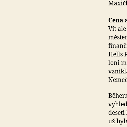
Maxičk
Cena a
Vít al
městem
finanč
Hells 
loni m
vznikl
Němeč
Během 
vyhled
deseti
už byl