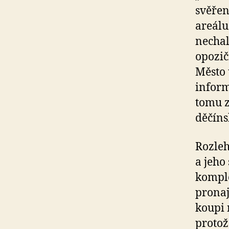
svěřen
areálu
nechal
opozič
Město 
inform
tomu z
děčíns
Rozleh
a jeho
komple
pronaj
koupi 
protož