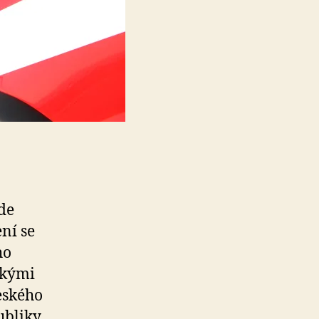
de
ení se
ho
ckými
eského
ubliky.