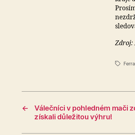
Prosím
nezdrž
sledov
Zdroj:
Ferra
Štítky
←
Válečníci v pohledném mači z
získali důležitou výhru!