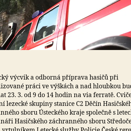
cký výcvik a odborná příprava hasičů při
lizované práci ve výškách a nad hloubkou bu
at 23. 3. od 9 do 14 hodin na via ferratě. Cvič
ní lezecké skupiny stanice C2 Děčín Hasičské
nného sboru Ústeckého kraje společně s lete
náři Hasičského záchranného sboru Středoč
a vrtulníkem Letecké služby Policie České rep