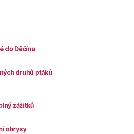
é do Děčína
něných druhů ptáků
plný zážitků
ní obrysy