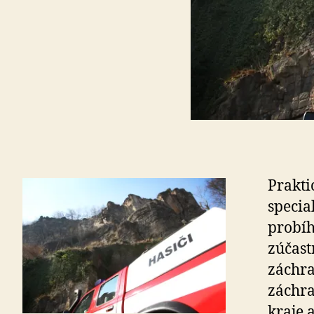
Prakti
specia
probíh
zúčast
záchra
záchra
kraje 