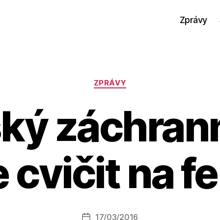
Zprávy
Rubriky
ZPRÁVY
ký záchran
 cvičit na fe
A
u
t
o
r:
Autor
17/03/2016
a
Datum