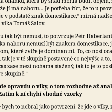
á oháňku, která by snad mohla budit dojem, ž
že jí má nahoru… Je potřeba říct, že to u psov
je v podstatě znak domestikace,“ mírná nadše
 vlka Tomáš Salov.
u tak být nemusí, to potvrzuje Petr Haberlant
a nahoru nemusí být znakem domestikace, j
 tom, které zvíře je dominantní. To, co nosí oc
, tak je v té skupině postavené co nejvýše a to,
cas zase mezi nohama stažený, tak to je to pos
ve skupině.“
 jde opravdu o vlky, o tom rozhodne až ana
Zatím k ní chybí vhodné vzorky
ě bych to nebral jako potvrzení, že jde o vlky,