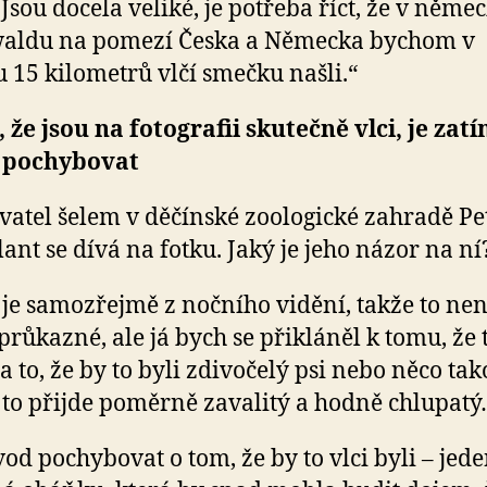
 Jsou docela veliké, je potřeba říct, že v něm
aldu na pomezí Česka a Německa bychom v
 15 kilometrů vlčí smečku našli.“
 že jsou na fotografii skutečně vlci, je zat
 pochybovat
vatel šelem v děčínské zoologické zahradě Pe
ant se dívá na fotku. Jaký je jeho názor na ní
 je samozřejmě z nočního vidění, takže to nen
průkazné, ale já bych se přikláněl k tomu, že t
Na to, že by to byli zdivočelý psi nebo něco ta
 to přijde poměrně zavalitý a hodně chlupat
vod pochybovat o tom, že by to vlci byli – jede