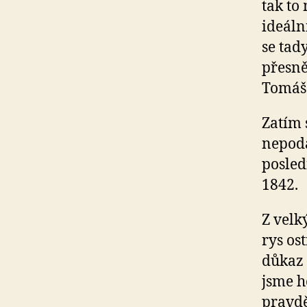
tak to
ideáln
se tad
přesně,
Tomáš 
Zatím s
nepoda
posled
1842.
Z velk
rys os
důkaz 
jsme h
pravdě