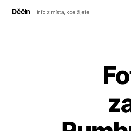
Děčín
info z místa, kde žijete
Fo
za
Rumbu