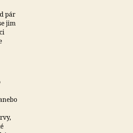
d pár
se jim
ci
e
o
y anebo
rvy,
té