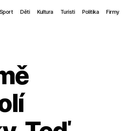
Sport
Děti
Kultura
Turisti
Politika
Firmy
jmě
olí
y. Teď