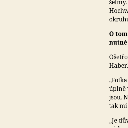
šelmy.
Hochw
okruhu
O tom,
nutné
Ošetřo
Haberl
„Fotka
úplně 
jsou. 
tak mi
„Je dů