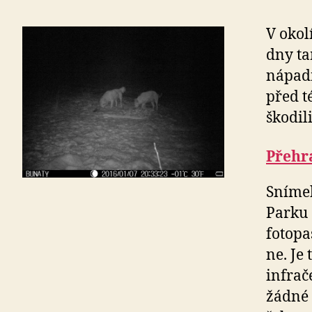
V okol
dny ta
nápadn
před t
škodil
Přehra
Snímek
Parku 
fotopas
ne. Je
infrač
žádné 