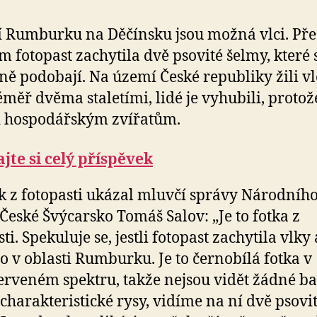
í Rumburku na Děčínsku jsou možná vlci. Pře
m fotopast zachytila dvě psovité šelmy, které 
ě podobají. Na území České republiky žili vl
éměř dvěma staletími, lidé je vyhubili, protož
i hospodářským zvířatům.
jte si celý příspěvek
 z fotopasti ukázal mluvčí správy Národníh
České Švýcarsko Tomáš Salov: „Je to fotka z
ti. Spekuluje se, jestli fotopast zachytila vlk
 to v oblasti Rumburku. Je to černobílá fotka v
erveném spektru, takže nejsou vidět žádné ba
charakteristické rysy, vidíme na ní dvě psovi