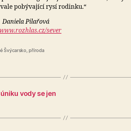
rvale pobývající rysí rodinku.“
 Daniela Pilařová
www.rozhlas.cz/sever
é Švýcarsko
,
příroda
 úniku vody se jen