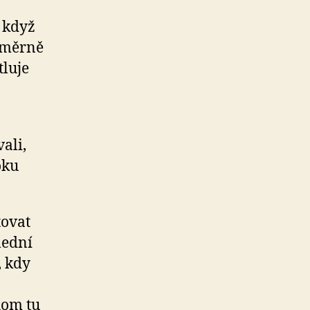
, když
poměrně
tluje
ali,
oku
tovat
lední
, kdy
hom tu