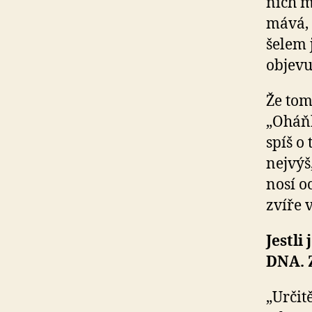
nich m
mává, 
šelem 
objevu
Že tom
„Oháňk
spíš o
nejvýš
nosí o
zvíře 
Jestli
DNA. 
„Určit