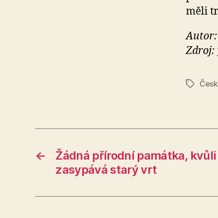
měli t
Autor:
Zdroj:
Česk
Štítky
←
Žádná přírodní památka, kvůli
zasypává starý vrt