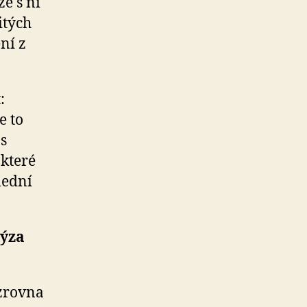
e s ní
itých
ní z
:
e to
as
 které
lední
lýza
 zrovna