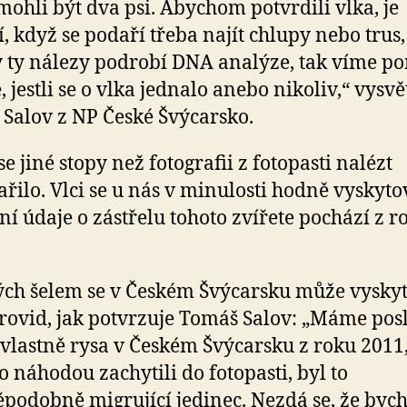
 mohli být dva psi. Abychom potvrdili vlka, je
í, když se podaří třeba najít chlupy nebo trus
y ty nálezy podrobí DNA analýze, tak víme 
 jestli se o vlka jednalo anebo nikoliv,“ vysvě
Salov z NP České Švýcarsko.
e jiné stopy než fotografii z fotopasti nalézt
řilo. Vlci se u nás v minulosti hodně vyskytov
ní údaje o zástřelu tohoto zvířete pochází z r
ých šelem se v Českém Švýcarsku může vysky
trovid, jak potvrzuje Tomáš Salov: „Máme pos
vlastně rysa v Českém Švýcarsku z roku 2011
o náhodou zachytili do fotopasti, byl to
podobně migrující jedinec. Nezdá se, že byc