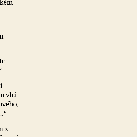
eckém
ím
tr
?
í
o vlci
kového,
ý…“
n z