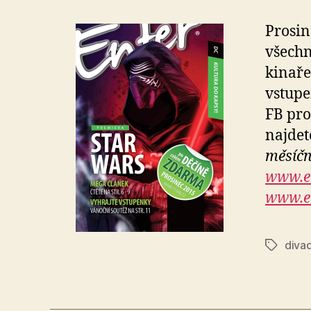
Prosin
všechn
kinaře
vstupe
FB pro
najde
měsíč
www.e
www.e
diva
Štítky