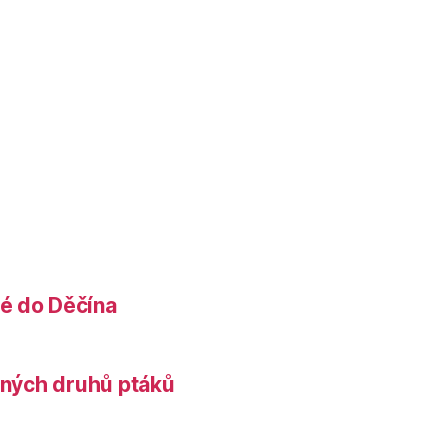
é do Děčína
něných druhů ptáků