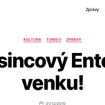
Zprávy
Rubriky
KULTURA
TURISTI
ZPRÁVY
sincový Ente
venku!
A
u
t
o
r:
Autor
01/12/2015
a
Datum