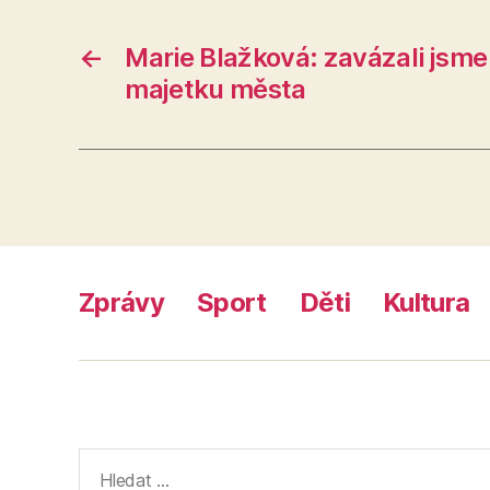
←
Marie Blažková: zavázali jsm
majetku města
Zprávy
Sport
Děti
Kultura
Výsledky
vyhledávání: