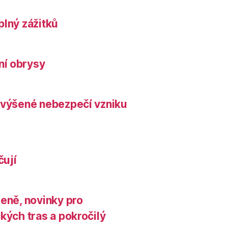
plný zážitků
ní obrysy
zvýšené nebezpečí vzniku
čují
leně, novinky pro
kých tras a pokročilý