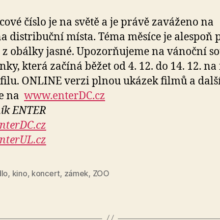
cové číslo je na světě a je právě zaváženo na
a distribuční místa. Téma měsíce je alespoň 
 z obálky jasné. Upozorňujeme na vánoční so
nky, která začíná běžet od 4. 12. do 14. 12. n
filu. ONLINE verzi plnou ukázek filmů a dalš
te na
www.enterDC.cz
ník ENTER
nterDC.cz
nterUL.cz
dlo
,
kino
,
koncert
,
zámek
,
ZOO