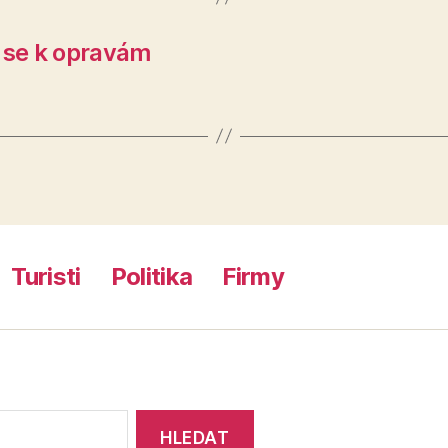
e se k opravám
Turisti
Politika
Firmy