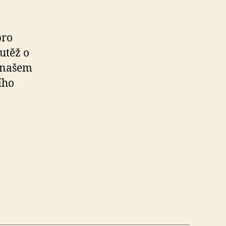
pro
utěž o
a našem
ího