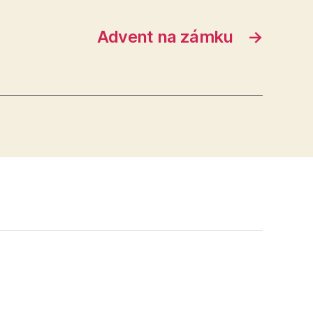
Advent na zámku
→