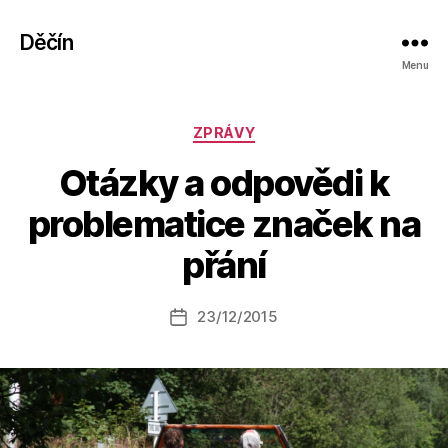
Děčín
Menu
Rubriky
ZPRÁVY
Otázky a odpovědi k
A
problematice značek na
u
t
přání
o
r:
Autor
23/12/2015
a
Datum
příspěvku
l
příspěvku
e
s
o