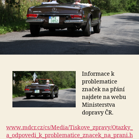
Informace k
problematice
značek na přání
najdete na webu
Ministerstva
dopravy ČR.
www.mdcr.cz/cs/Media/Tiskove_zpravy/Otazky_
a_odpovedi_k_problematice_znacek_na_prani.h