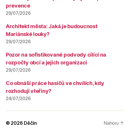
prevence
29/07/2026
Architekt města: Jaká je budoucnost
Mariánské louky?
29/07/2026
Pozor na sofistikované podvody cílící na
rozpočty obcí a jejich organizací
29/07/2026
Co obnáší práce hasičů ve chvílích, kdy
rozhodují vteřiny?
24/07/2026
© 2026
Děčín
Nahoru
↑