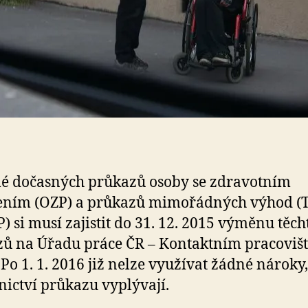
lé dočasných průkazů osoby se zdravotním
ením (OZP) a průkazů mimořádných výhod (T
P) si musí zajistit do 31. 12. 2015 výměnu těch
ů na Úřadu práce ČR – Kontaktním pracovišt
 Po 1. 1. 2016 již nelze využívat žádné nároky,
tnictví průkazu vyplývají.