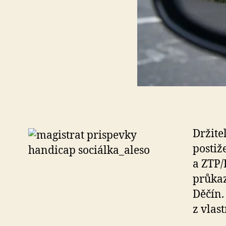
Držite
postiž
a ZTP/
průkaz
Děčín.
z vlas