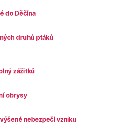
é do Děčína
něných druhů ptáků
plný zážitků
ní obrysy
zvýšené nebezpečí vzniku