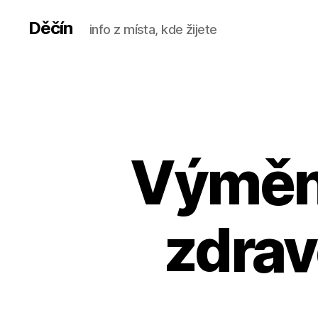
Děčín
info z místa, kde žijete
Výměn
zdrav