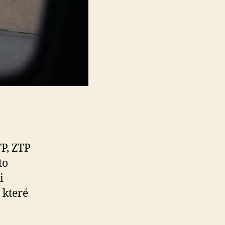
P, ZTP
to
i
 které