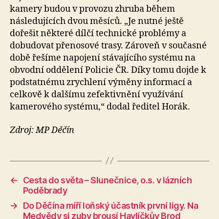
kamery budou v provozu zhruba během
následujících dvou měsíců. „Je nutné ještě
dořešit některé dílčí technické problémy a
dobudovat přenosové trasy. Zároveň v současné
době řešíme napojení stávajícího systému na
obvodní oddělení Policie ČR. Díky tomu dojde k
podstatnému zrychlení výměny informací a
celkově k dalšímu zefektivnění využívání
kamerového systému,“ dodal ředitel Horák.
Zdroj: MP Děčín
←
Cesta do světa – Slunečnice, o.s. v lázních
Poděbrady
→
Do Děčína míří loňský účastník první ligy. Na
Medvědy si zuby brousí Havlíčkův Brod