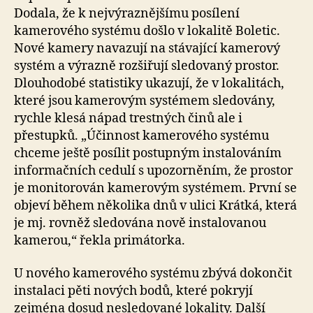
Dodala, že k nejvýraznějšímu posílení
kamerového systému došlo v lokalitě Boletic.
Nové kamery navazují na stávající kamerový
systém a výrazně rozšiřují sledovaný prostor.
Dlouhodobé statistiky ukazují, že v lokalitách,
které jsou kamerovým systémem sledovány,
rychle klesá nápad trestných činů ale i
přestupků. „Účinnost kamerového systému
chceme ještě posílit postupným instalováním
informačních cedulí s upozorněním, že prostor
je monitorován kamerovým systémem. První se
objeví během několika dnů v ulici Krátká, která
je mj. rovněž sledována nově instalovanou
kamerou,“ řekla primátorka.
U nového kamerového systému zbývá dokončit
instalaci pěti nových bodů, které pokryjí
zejména dosud nesledované lokality. Další