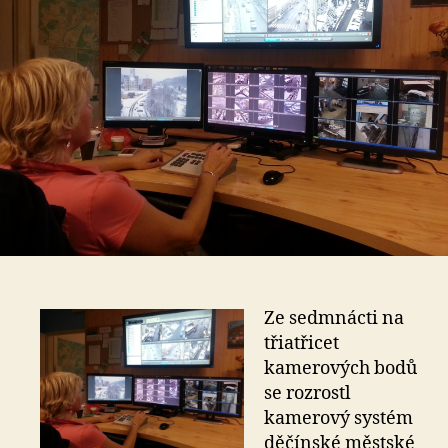
Ze sedmnácti na
třiatřicet
kamerových bodů
se rozrostl
kamerový systém
děčínské městské