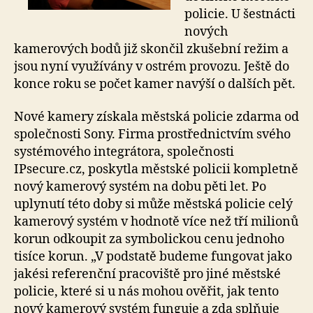
policie. U šestnácti
nových
kamerových bodů již skončil zkušební režim a
jsou nyní využívány v ostrém provozu. Ještě do
konce roku se počet kamer navýší o dalších pět.
Nové kamery získala městská policie zdarma od
společnosti Sony. Firma prostřednictvím svého
systémového integrátora, společnosti
IPsecure.cz, poskytla městské policii kompletně
nový kamerový systém na dobu pěti let. Po
uplynutí této doby si může městská policie celý
kamerový systém v hodnotě více než tří milionů
korun odkoupit za symbolickou cenu jednoho
tisíce korun. „V podstatě budeme fungovat jako
jakési referenční pracoviště pro jiné městské
policie, které si u nás mohou ověřit, jak tento
nový kamerový systém funguje a zda splňuje