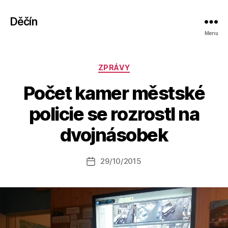
Děčín
Menu
Rubriky
ZPRÁVY
Počet kamer městské
A
policie se rozrostl na
u
t
dvojnásobek
o
r:
Autor
29/10/2015
a
Datum
příspěvku
l
příspěvku
e
s
o