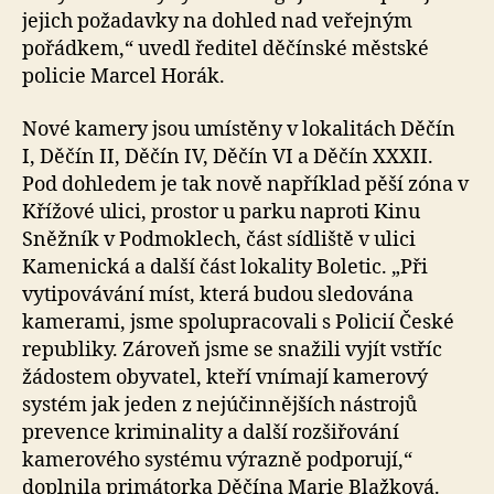
jejich požadavky na dohled nad veřejným
pořádkem,“ uvedl ředitel děčínské městské
policie Marcel Horák.
Nové kamery jsou umístěny v lokalitách Děčín
I, Děčín II, Děčín IV, Děčín VI a Děčín XXXII.
Pod dohledem je tak nově například pěší zóna v
Křížové ulici, prostor u parku naproti Kinu
Sněžník v Podmoklech, část sídliště v ulici
Kamenická a další část lokality Boletic. „Při
vytipovávání míst, která budou sledována
kamerami, jsme spolupracovali s Policií České
republiky. Zároveň jsme se snažili vyjít vstříc
žádostem obyvatel, kteří vnímají kamerový
systém jak jeden z nejúčinnějších nástrojů
prevence kriminality a další rozšiřování
kamerového systému výrazně podporují,“
doplnila primátorka Děčína Marie Blažková.