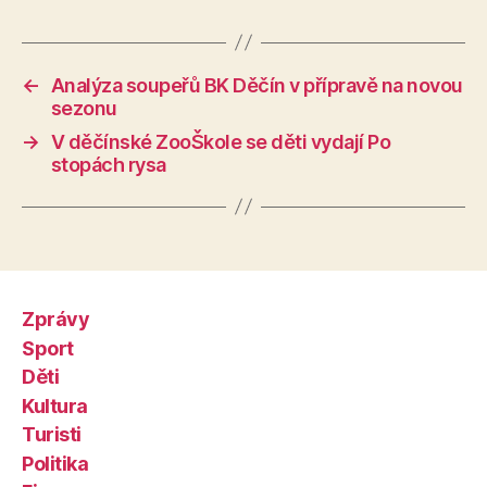
←
Analýza soupeřů BK Děčín v přípravě na novou
sezonu
→
V děčínské ZooŠkole se děti vydají Po
stopách rysa
Zprávy
Sport
Děti
Kultura
Turisti
Politika