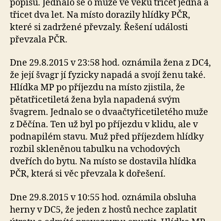
popisu. Jednalo se o muže ve věku třicet jedna a
třicet dva let. Na místo dorazily hlídky PČR,
které si zadržené převzaly. Řešení události
převzala PČR.
Dne 29.8.2015 v 23:58 hod. oznámila žena z DC4,
že její švagr jí fyzicky napadá a svojí ženu také.
Hlídka MP po příjezdu na místo zjistila, že
pětatřicetiletá žena byla napadená svým
švagrem. Jednalo se o dvaačtyřicetiletého muže
z Děčína. Ten už byl po příjezdu v klidu, ale v
podnapilém stavu. Muž před příjezdem hlídky
rozbil skleněnou tabulku na vchodových
dveřích do bytu. Na místo se dostavila hlídka
PČR, která si věc převzala k dořešení.
Dne 29.8.2015 v 10:55 hod. oznámila obsluha
herny v DC5, že jeden z hostů nechce zaplatit