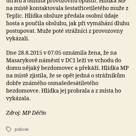
útratu a odmítá provozovnu opustit. Hlídka MP
na místě kontaktovala šestatřicetiletého muže z
Teplic. Hlídka obsluze předala osobní údaje
hosta a poučila obsluhu, jak při vymáhání dluhu
postupovat. Muže poté strážníci z provozovny
vykázali.
Dne 28.8.2015 v 07:05 oznámila žena, že na
Masarykově náměstí v DC1 leží ve vchodu do
domu nějaký bezdomovec a překáží. Hlídka MP
na místě zjistila, že se opět jedná o strážníkům
dobře známého osmašedesátiletého
bezdomovce. Hlídka jej probrala a z místa ho
vykázala.
Zdroj: MP Děčín
policie
Štítky