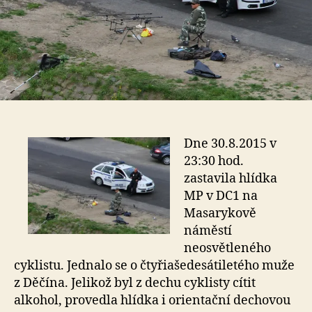
Dne 30.8.2015 v
23:30 hod.
zastavila hlídka
MP v DC1 na
Masarykově
náměstí
neosvětleného
cyklistu. Jednalo se o čtyřiašedesátiletého muže
z Děčína. Jelikož byl z dechu cyklisty cítit
alkohol, provedla hlídka i orientační dechovou