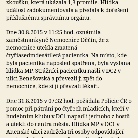
zkoušku, která ukázala 1,3 promile. Hlídka
událost zadokumentovala a předala k dořešení
příslušnému správnímu orgánu.
Dne 30.8.2015 v 11:25 hod. oznámila
zaměstnankyně Nemocnice Děčín, že z
nemocnice utekla zmatená
čtyřiasedmdesátiletá pacientka. Na místo, kde
byla pacientka naposled spatřena, byla vyslána
hlídka MP. Strážníci pacientku našli v DC2 v
ulici Benešovská a převezli ji zpět do
nemocnice, kde si ji převzali lékaři.
Dne 31.8.2015 v 07:32 hod. požádala Policie ČR o
pomoc při pátrání po čtyřech mladících, kteří v
hudebním klubu v DC1 napadli jednoho z hostů
a utekli do centra města. Hlídka MP v DC1 v
Anenské ulici zadržela tři osoby odpovídající