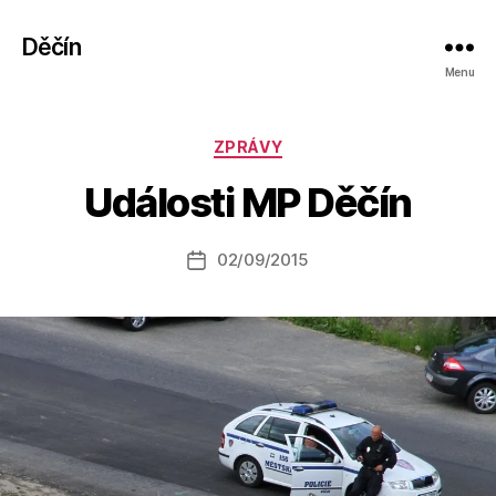
Děčín
Menu
A
Rubriky
ZPRÁVY
u
t
Události MP Děčín
o
r:
Autor
02/09/2015
a
Datum
příspěvku
l
příspěvku
e
s
o