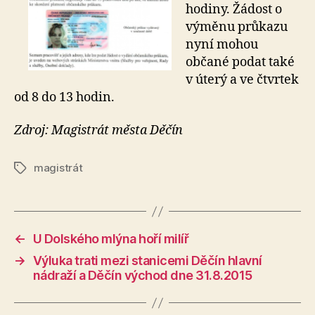
hodiny. Žádost o
výměnu průkazu
nyní mohou
občané podat také
v úterý a ve čtvrtek
od 8 do 13 hodin.
Zdroj: Magistrát města Děčín
magistrát
Štítky
←
U Dolského mlýna hoří milíř
→
Výluka trati mezi stanicemi Děčín hlavní
nádraží a Děčín východ dne 31.8.2015