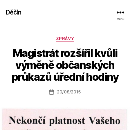
Děčín
Menu
Rubriky
ZPRÁVY
Magistrát rozšířil kvůli
A
výměně občanských
u
t
průkazů úřední hodiny
o
r:
Autor
20/08/2015
a
Datum
příspěvku
l
příspěvku
e
s
o