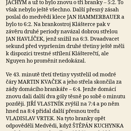
JÁCHYM a už to bylo znovu o tři branky – 5:2. To
však nebylo ještě všechno. Další přesný zásah
poslal do medvědí klece JAN HAMMERBAUER a
bylo to 6:2. Na brankostroj Klášterce pak v
závěru druhé periody navázal dobrou střelou
JAN HAVLÍČEK, jenž snížil na 6:3. Dvaadvacet
sekund před vypršením druhé třetiny ještě měli
k dispozici trestné střílení Klášterečtí, ale
Nguyen ho proměnit nedokázal.
Ve 43. minutě třetí třetiny vystřelil od modré
čáry MARTIN KVAČEK a jeho střela skončila za
zády domácího brankáře – 6:4. Jenže domácí
znovu dali další dva góly těsně po sobě o minutu
později. JIŘÍ VLASTNÍK zvýšil na 7:4 a po něm
hned na 8:4 přidal další přesnou trefu
VLADISLAV VRTEK. Na tyto branky opět
odpověděli Medvědi, když ŠTĚPÁN KUCHYNKA