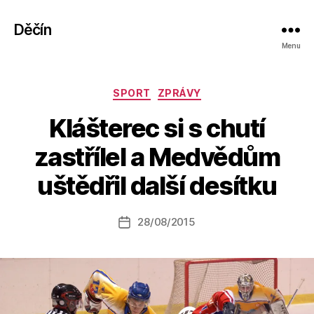
Děčín
Menu
Rubriky
SPORT
ZPRÁVY
Klášterec si s chutí
A
zastřílel a Medvědům
u
t
uštědřil další desítku
o
r:
Autor
28/08/2015
a
Datum
příspěvku
l
příspěvku
e
s
o