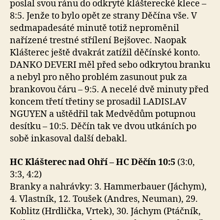
poslal svou ránu do odkryté klášterecké klece –
8:5. Jenže to bylo opět ze strany Děčína vše. V
sedmapadesáté minutě totiž neproměnil
nařízené trestné střílení Bejšovec. Naopak
Klášterec ještě dvakrát zatížil děčínské konto.
DANKO DEVERI měl před sebo odkrytou branku
a nebyl pro něho problém zasunout puk za
brankovou čáru – 9:5. A necelé dvě minuty před
koncem třetí třetiny se prosadil LADISLAV
NGUYEN a uštědřil tak Medvědům potupnou
desítku – 10:5. Děčín tak ve dvou utkáních po
sobě inkasoval další debakl.
HC Klášterec nad Ohří – HC Děčín 10:5
(3:0,
3:3, 4:2)
Branky a nahrávky: 3. Hammerbauer (Jáchym),
4. Vlastník, 12. Toušek (Andres, Neuman), 29.
Koblitz (Hrdlička, Vrtek), 30. Jáchym (Ptáčník,