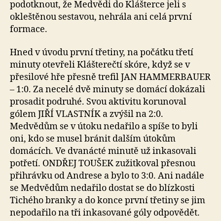
podotknout, že Medvědi do Klášterce jeli s
okleštěnou sestavou, nehrála ani celá první
formace.
Hned v úvodu první třetiny, na počátku třetí
minuty otevřeli Klášterečtí skóre, když se v
přesilové hře přesně trefil JAN HAMMERBAUER
– 1:0. Za necelé dvě minuty se domácí dokázali
prosadit podruhé. Svou aktivitu korunoval
gólem JIŘÍ VLASTNÍK a zvýšil na 2:0.
Medvědům se v útoku nedařilo a spíše to byli
oni, kdo se musel bránit dalším útokům
domácích. Ve dvanácté minutě už inkasovali
potřetí. ONDŘEJ TOUŠEK zužitkoval přesnou
přihrávku od Andrese a bylo to 3:0. Ani nadále
se Medvědům nedařilo dostat se do blízkosti
Tichého branky a do konce první třetiny se jim
nepodařilo na tři inkasované góly odpovědět.