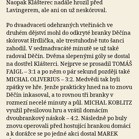
Naopak Klášterec nadále hrozil před
Lavingerem, ale ani on už neskóroval.
Po dvaadvaceti odehraných vteřinách ve
druhém dějství mohl do odkryté branky Děčína
skórovat Hrdlička, ale trestuhodně tuto šanci
zahodil. V sedmadvacáté minutě se už také
radoval Děčín. Dvěma slepenými góly se dostal
na dostřel Klášterci. Nejprve se prosadil TOMÁŠ
FAIGL – 3:1 a po něm o pár sekund později také
MICHAL OLIVERIUS – 3:2. Medvědi tak byli
zpátky ve hře. Jenže prakticky hned na to znovu
Děčín inkasoval, a to rovnou tři branky v
rozmezí necelé minuty a půl. MICHAL KOBLITZ
využil přesilovou hru a vrátil domácím
dvoubrankový náskok – 4:2. Následně po buly
znovu operovali před hostující brankou domácí
a k dorážce se po jedné akci dostal MAREK