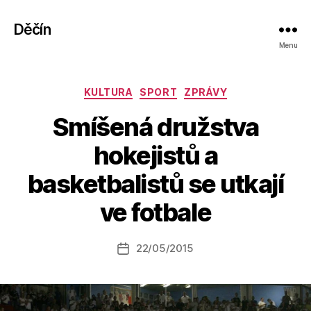
Děčín
Menu
Rubriky
KULTURA
SPORT
ZPRÁVY
Smíšená družstva
hokejistů a
A
basketbalistů se utkají
u
t
ve fotbale
o
r:
Autor
22/05/2015
a
Datum
příspěvku
l
příspěvku
e
s
o