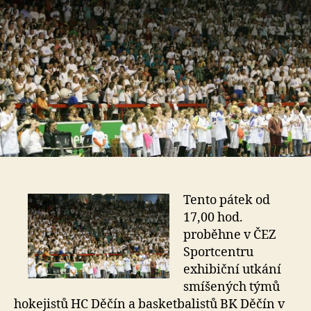
Tento pátek od
17,00 hod.
proběhne v ČEZ
Sportcentru
exhibiční utkání
smíšených týmů
hokejistů HC Děčín a basketbalistů BK Děčín v