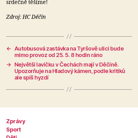
srdečně těšíme!
Zdroj: HC Děčín
←
Autobusová zastávka na Tyršově ulici bude
mimo provoz od 25. 5. 8 hodin ráno
→
Největší lavičku v Čechách mají v Děčíně.
Upozorňuje na Hladový kámen, podle kritiků
ale spíš hyzdí
Zprávy
Sport
Děti