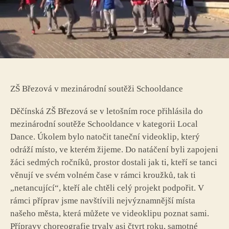
ZŠ Březová v mezinárodní soutěži Schooldance
Děčínská ZŠ Březová se v letošním roce přihlásila do
mezinárodní soutěže Schooldance v kategorii Local
Dance. Úkolem bylo natočit taneční videoklip, který
odráží místo, ve kterém žijeme. Do natáčení byli zapojeni
žáci sedmých ročníků, prostor dostali jak ti, kteří se tanci
věnují ve svém volném čase v rámci kroužků, tak ti
„netancující“, kteří ale chtěli celý projekt podpořit. V
rámci příprav jsme navštívili nejvýznamnější místa
našeho města, která můžete ve videoklipu poznat sami.
Přípravy choreografie trvaly asi čtvrt roku, samotné