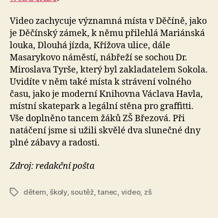
Video zachycuje významná místa v Děčíně, jako
je Děčínský zámek, k němu přilehlá Mariánská
louka, Dlouhá jízda, Křížova ulice, dále
Masarykovo náměstí, nábřeží se sochou Dr.
Miroslava Tyrše, který byl zakladatelem Sokola.
Uvidíte v něm také místa k strávení volného
času, jako je moderní Knihovna Václava Havla,
místní skatepark a legální stěna pro graffitti.
Vše doplněno tancem žáků ZŠ Březová. Při
natáčení jsme si užili skvělé dva slunečné dny
plné zábavy a radosti.
Zdroj: redakční pošta
dětem
,
školy
,
soutěž
,
tanec
,
video
,
zš
Štítky