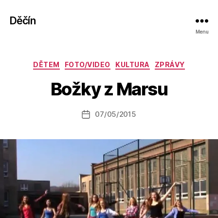
Děčín
Menu
Rubriky
DĚTEM
FOTO/VIDEO
KULTURA
ZPRÁVY
A
u
Božky z Marsu
t
o
r:
Autor
07/05/2015
Datum
k
příspěvku
příspěvku
a
fi
k