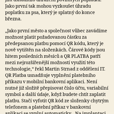
Jako první tak mohou vyzkoušet úhradu
poplatku za psa, který je splatný do konce
března.
„Jako první město a společnost vůbec zavádíme
možnost platit požadovanou částku za
předepsanou platbu pomocí QR kódu, který je
nově vytištěn na složenkách. Čárové kódy jsou
hitem posledních měsíců a QR PLATBA patří
mezi nejrozšířenější možností využití této
technologie,“ řekl Martin Strnad z oddělení IT.
QR Platba usnadňuje vyplnění platebního
příkazu v mobilní bankovní aplikaci. Není
nutné již složitě přepisovat číslo účtu, variabilní
symbol a další údaje, když budete chtít zaplatit
platbu. Stačí vyfotit QR kód ze složenky chytrým
telefonem a platební příkaz v bankovní
aplikaci se vyplní automaticky. „Na implantaci