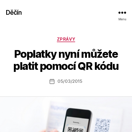
Děčín
Menu
Rubriky
ZPRÁVY
A
Poplatky nyní můžete
u
t
platit pomocí QR kódu
o
r:
Autor
05/03/2015
a
Datum
příspěvku
l
příspěvku
e
s
o