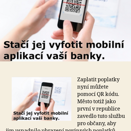
Zaplatit poplatky
nyní můžete
pomocí QR kódu.
Město totiž jako
první v republice
zavedlo tuto službu
pro občany, aby
jim usnadnilo uhrazení povinných poplatků.