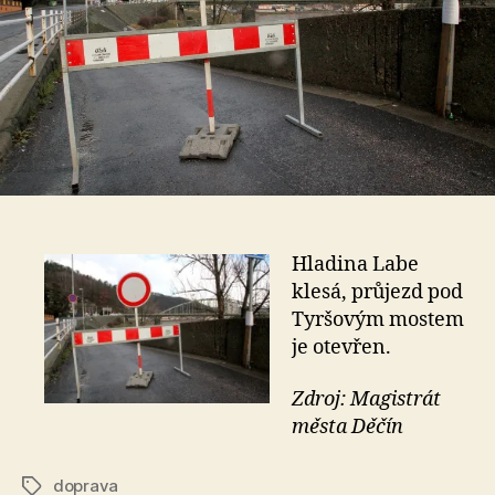
H
ladina Labe
klesá, průjezd pod
Tyršovým mostem
je otevřen.
Zdroj: Magistrát
města Děčín
doprava
Štítky