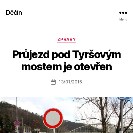
Děčín
Menu
Rubriky
ZPRÁVY
A
Průjezd pod Tyršovým
u
t
mostem je otevřen
o
r:
Autor
13/01/2015
a
Datum
příspěvku
l
příspěvku
e
s
o