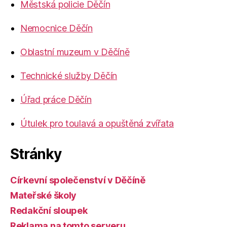
Městská policie Děčín
Nemocnice Děčín
Oblastní muzeum v Děčíně
Technické služby Děčín
Úřad práce Děčín
Útulek pro toulavá a opuštěná zvířata
Stránky
Církevní společenství v Děčíně
Mateřské školy
Redakční sloupek
Reklama na tomto serveru