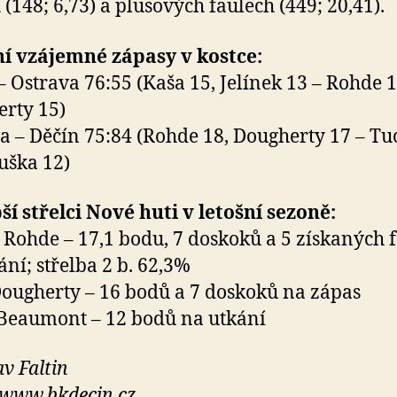
 (148; 6,73) a plusových faulech (449; 20,41).
í vzájemné zápasy v kostce:
– Ostrava 76:55 (Kaša 15, Jelínek 13 – Rohde 1
rty 15)
a – Děčín 75:84 (Rohde 18, Dougherty 17 – Tu
uška 12)
ší střelci Nové huti v letošní sezoně:
 Rohde – 17,1 bodu, 7 doskoků a 5 získaných 
ání; střelba 2 b. 62,3%
ougherty – 16 bodů a 7 doskoků na zápas
Beaumont – 12 bodů na utkání
av Faltin
 www.bkdecin.cz