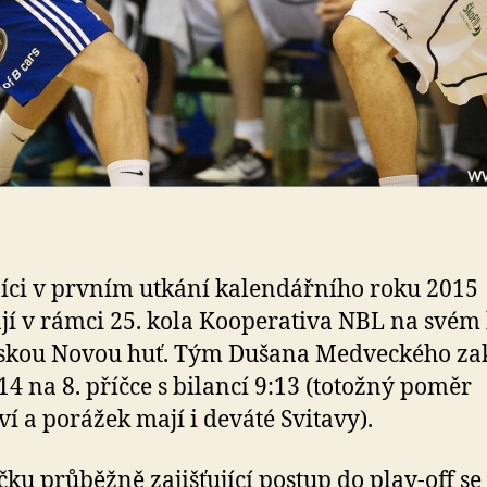
íci v prvním utkání kalendářního roku 2015
ají v rámci 25. kola Kooperativa NBL na svém
skou Novou huť. Tým Dušana Medveckého za
14 na 8. příčce s bilancí 9:13 (totožný poměr
tví a porážek mají i deváté Svitavy).
čku průběžně zajišťující postup do play-off se