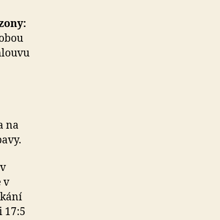
zony:
dobou
mlouvu
a na
pavy.
 v
 v
tkání
i 17:5