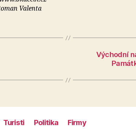
Roman Valenta
Východní ná
Památká
Turisti
Politika
Firmy