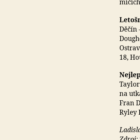
míčích
Letošn
Děčín 
Doughe
Ostrav
18, Ho
Nejlep
Taylor
na utk
Fran D
Ryley 
Ladisl
Zdroj: