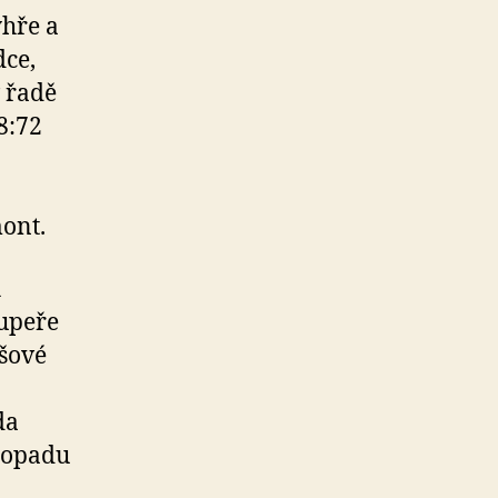
ýhře a
dce,
 řadě
8:72
ont.
h
oupeře
šové
da
stopadu