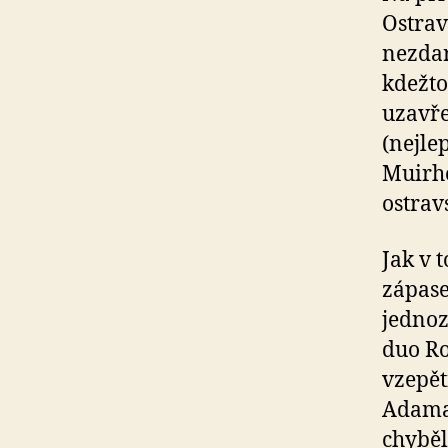
Ostrav
nezdar
kdežto
uzavře
(nejle
Muirhe
ostrav
Jak v 
zápase
jedno
duo Ro
vzepět
Adama 
chyběl