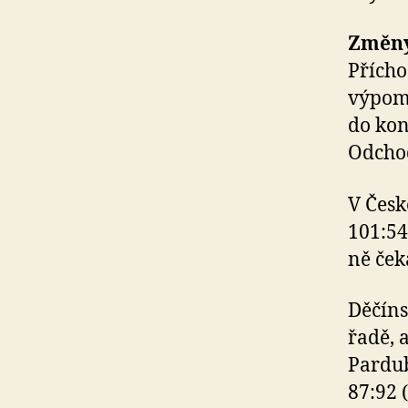
Změny
Přícho
výpomo
do kon
Odchod
V Česk
101:54
ně ček
Děčíns
řadě, 
Pardub
87:92 