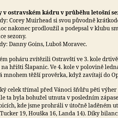
 v ostravském kádru v průběhu letošní se
dy: Corey Muirhead si svou původně krátko
c nakonec prodloužil a podepsal v klubu s
ce sezony.
y: Danny Goins, Luboš Moravec.
ém poháru zvítězili Ostravští ve 3. kole drtivě
 na hřišti Šlapanic. Ve 4. kole v polovině ledn
á mnohem těžší prověrka, když zavítají do O
ký celek třímal před Vánoci šňůřu pěti výher
ale ta byla bohužel utnuta v posledním zápase
icích, kde jsme prohráli v útočně laděném u
(Tucker 19, Houška 16, Landa 14). Díky bilanc