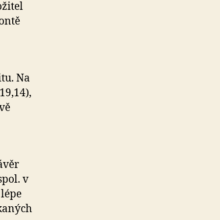
žitel
kontě
itu. Na
19,14),
ově
ávěr
pol. v
 lépe
skaných