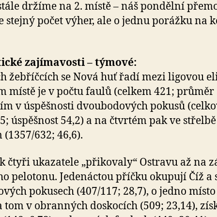
 stále držíme na 2. místě – náš pondělní přemo
e stejný počet výher, ale o jednu porážku na 
tické zajímavosti – týmové:
ch žebříčcích se Nová huť řadí mezi ligovou el
 místě je v počtu faulů (celkem 421; průměr 
tím v úspěšnosti dvoubodových pokusů (celk
5; úspěšnost 54,2) a na čtvrtém pak ve střelbě
 (1357/632; 46,6).
 čtyři ukazatele „přikovaly“ Ostravu až na z
ho pelotonu. Jedenáctou příčku okupují Číž a s
ových pokusech (407/117; 28,7), o jedno místo
a tom v obranných doskocích (509; 23,14), zí