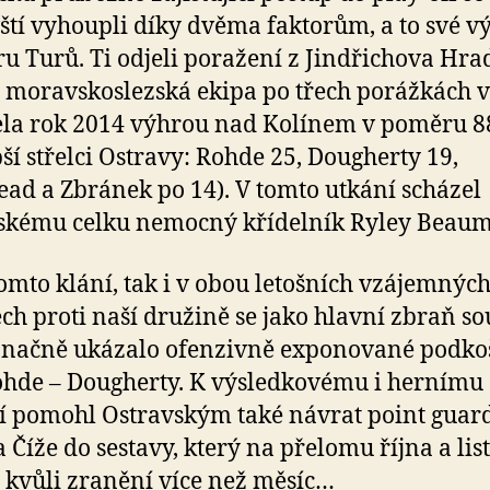
ští vyhoupli díky dvěma faktorům, a to své v
u Turů. Ti odjeli poražení z Jindřichova Hra
 moravskoslezská ekipa po třech porážkách v
la rok 2014 výhrou nad Kolínem v poměru 8
pší střelci Ostravy: Rohde 25, Dougherty 19,
ad a Zbránek po 14). V tomto utkání scházel
skému celku nemocný křídelník Ryley Beaum
tomto klání, tak i v obou letošních vzájemnýc
ch proti naší družině se jako hlavní zbraň s
značně ukázalo ofenzivně exponované podko
hde – Dougherty. K výsledkovému i hernímu
í pomohl Ostravským také návrat point guar
Číže do sestavy, který na přelomu října a li
 kvůli zranění více než měsíc…