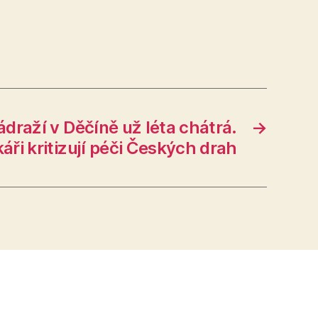
draží v Děčíně už léta chátrá.
→
ři kritizují péči Českých drah