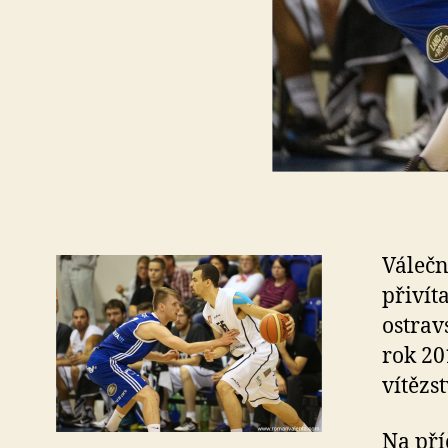
Válečn
přivít
ostrav
rok 20
vítězs
Na pří