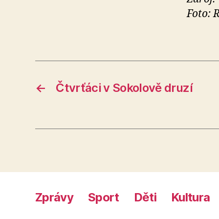
Foto: 
←
Čtvrťáci v Sokolově druzí
Zprávy
Sport
Děti
Kultura