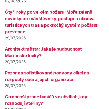
02/08/2026
Čtyři roky po velkém požáru: Moře zeleně,
novinky pro návštěvníky, postupná obnova
turistických tras a pokročilý systém požární
prevence
29/07/2026
Architekt města: Jaká je budoucnost
Mariánské louky?
29/07/2026
Pozor na sofistikované podvody cílící na
rozpočty obcí a jejich organizací
29/07/2026
Co obnáší práce hasičů ve chvílích, kdy
rozhodují vteřiny?