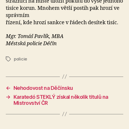
strážníci na místě uložit pokutu do výše jednoho
tisíce korun. Mnohem větší postih pak hrozí ve
správním
řízení, kde hrozí sankce v řádech desítek tisíc.
Mgr. Tomáš Pavlík, MBA
Městská policie Děčín
policie
Štítky
←
Nehodovost na Děčínsku
→
Karatedó STEKLÝ získal několik titulů na
Mistrovství ČR