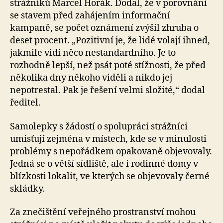
strážníků Marcel Horák. Dodal, že v porovnání
se stavem před zahájením informační
kampaně, se počet oznámení zvýšil zhruba o
deset procent. „Pozitivní je, že lidé volají ihned,
jakmile vidí něco nestandardního. Je to
rozhodně lepší, než psát poté stížnosti, že před
několika dny někoho viděli a nikdo jej
nepotrestal. Pak je řešení velmi složité,“ dodal
ředitel.
Samolepky s žádostí o spolupráci strážníci
umisťují zejména v místech, kde se v minulosti
problémy s nepořádkem opakovaně objevovaly.
Jedná se o větší sídliště, ale i rodinné domy v
blízkosti lokalit, ve kterých se objevovaly černé
skládky.
Za znečištění veřejného prostranství mohou