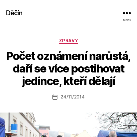
Děčín
Menu
Rubriky
ZPRÁVY
Počet oznámení narůstá,
A
daří se více postihovat
u
t
jedince, kteří dělají
o
r:
Autor
24/11/2014
a
Datum
příspěvku
l
příspěvku
e
s
o