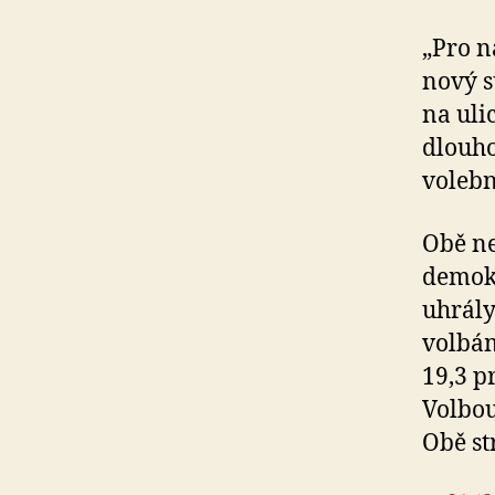
„Pro n
nový su
na uli
dlouho
volebn
Obě ne
demokr
uhrály
volbám
19,3 p
Volbou
Obě st