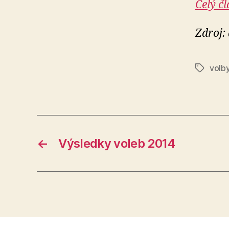
Celý č
Zdroj:
volb
Štítky
←
Výsledky voleb 2014