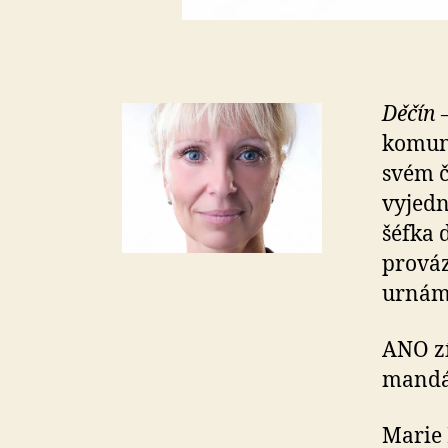
Děčín
–
komuná
svém č
vyjedn
šéfka 
prováz
urnám 
ANO zí
mandát
Marie 