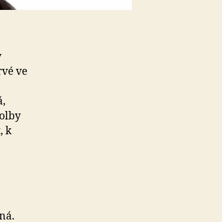
y
rvé ve
á,
volby
, k
ná.