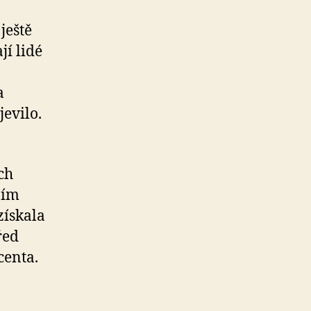
ještě
jí lidé
a
jevilo.
ch
zím
získala
řed
centa.