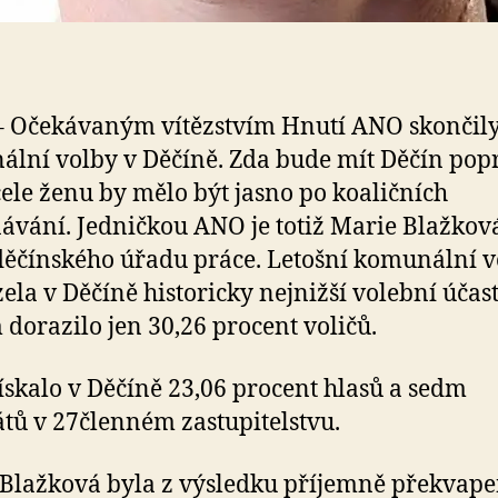
 Očekávaným vítězstvím Hnutí ANO skončil
lní volby v Děčíně. Zda bude mít Děčín pop
ele ženu by mělo být jasno po koaličních
ávání. Jedničkou ANO je totiž Marie Blažkov
děčínského úřadu práce. Letošní komunální 
ela v Děčíně historicky nejnižší volební účast
dorazilo jen 30,26 procent voličů.
skalo v Děčíně 23,06 procent hlasů a sedm
ů v 27členném zastupitelstvu.
Blažková byla z výsledku příjemně překvape