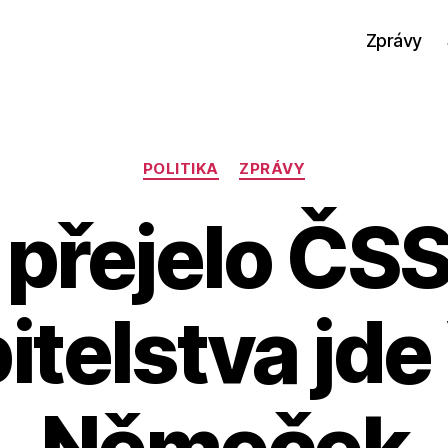
Zprávy
Rubriky
POLITIKA
ZPRÁVY
přejelo ČSS
itelstva jde
Němeček
A
u