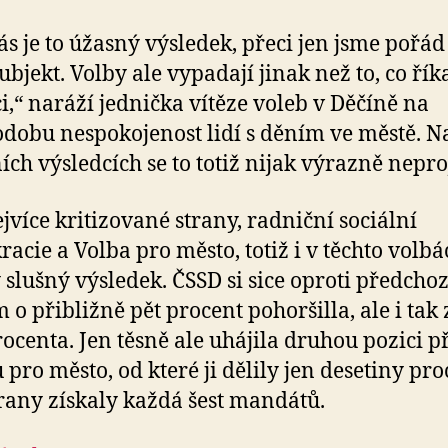
ás je to úžasný výsledek, přeci jen jsme pořád 
bjekt. Volby ale vypadají jinak než to, co říka
ci,“ naráží jednička vítěze voleb v Děčíně na
dobu nespokojenost lidí s děním ve městě. N
ích výsledcích se to totiž nijak výrazně nepro
jvíce kritizované strany, radniční sociální
acie a Volba pro město, totiž i v těchto volbá
 slušný výsledek. ČSSD si sice oproti předcho
 o přibližně pět procent pohoršilla, ale i tak 
rocenta. Jen těsně ale uhájila druhou pozici p
 pro město, od které ji dělily jen desetiny pro
rany získaly každá šest mandátů.