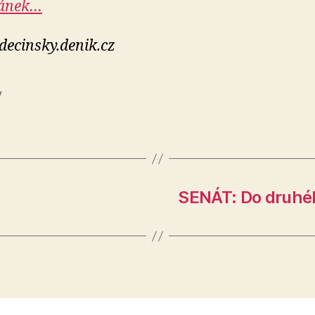
lánek…
 decinsky.denik.cz
y
SENÁT: Do druhéh