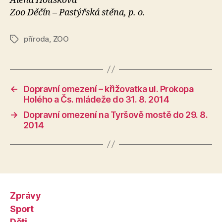
Alena Houšková
Zoo Děčín – Pastýřská stěna, p. o.
příroda
,
ZOO
Štítky
←
Dopravní omezení – křižovatka ul. Prokopa
Holého a Čs. mládeže do 31. 8. 2014
→
Dopravní omezení na Tyršově mostě do 29. 8.
2014
Zprávy
Sport
Děti