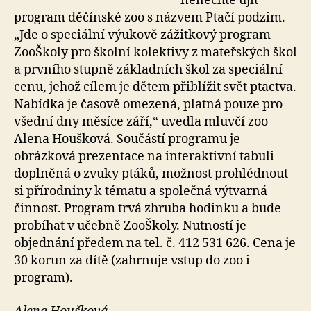
nenechte ujít
program děčínské zoo s názvem Ptačí podzim.
„Jde o speciální výukově zážitkový program
ZooŠkoly pro školní kolektivy z mateřských škol
a prvního stupně základních škol za speciální
cenu, jehož cílem je dětem přiblížit svět ptactva.
Nabídka je časově omezená, platná pouze pro
všední dny měsíce září,“ uvedla mluvčí zoo
Alena Houšková. Součástí programu je
obrázková prezentace na interaktivní tabuli
doplněná o zvuky ptáků, možnost prohlédnout
si přírodniny k tématu a společná výtvarná
činnost. Program trvá zhruba hodinku a bude
probíhat v učebně ZooŠkoly. Nutností je
objednání předem na tel. č. 412 531 626. Cena je
30 korun za dítě (zahrnuje vstup do zoo i
program).