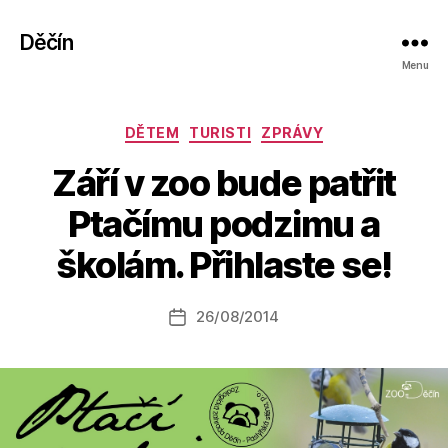
Děčín
Menu
Rubriky
DĚTEM
TURISTI
ZPRÁVY
Září v zoo bude patřit
A
Ptačímu podzimu a
u
t
školám. Přihlaste se!
o
r:
Autor
26/08/2014
a
Datum
příspěvku
l
příspěvku
e
s
o