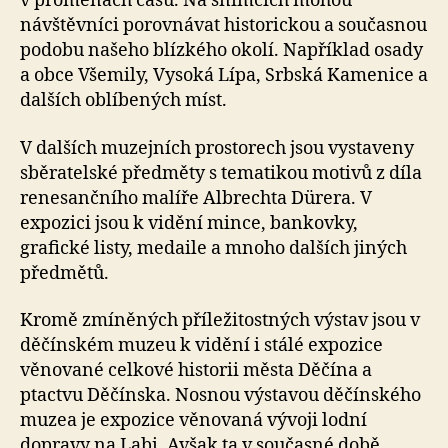
v proměnách času. Na snímcích mohou
návštěvníci porovnávat historickou a současnou
podobu našeho blízkého okolí. Například osady
a obce Všemily, Vysoká Lípa, Srbská Kamenice a
dalších oblíbených míst.
V dalších muzejních prostorech jsou vystaveny
sběratelské předměty s tematikou motivů z díla
renesančního malíře Albrechta Dürera. V
expozici jsou k vidění mince, bankovky,
grafické listy, medaile a mnoho dalších jiných
předmětů.
Kromě zmíněných příležitostných výstav jsou v
děčínském muzeu k vidění i stálé expozice
věnované celkové historii města Děčína a
ptactvu Děčínska. Nosnou výstavou děčínského
muzea je expozice věnovaná vývoji lodní
dopravy na Labi. Avšak ta v současné době