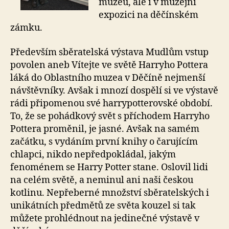
muzeu, ale i v muzejní
expozici na děčínském
zámku.
Především sběratelská výstava Mudlům vstup
povolen aneb Vítejte ve světě Harryho Pottera
láká do Oblastního muzea v Děčíně nejmenší
návštěvníky. Avšak i mnozí dospělí si ve výstavě
rádi připomenou své harrypotterovské období.
To, že se pohádkový svět s příchodem Harryho
Pottera proměnil, je jasné. Avšak na samém
začátku, s vydáním první knihy o čarujícím
chlapci, nikdo nepředpokládal, jakým
fenoménem se Harry Potter stane. Oslovil lidi
na celém světě, a neminul ani naši českou
kotlinu. Nepřeberné množství sběratelských i
unikátních předmětů ze světa kouzel si tak
můžete prohlédnout na jedinečné výstavě v