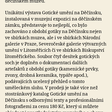
děčínském muzeu.
Unikátní výstava Gotické umění na Děčínsku,
instalovaná v muzejní expozici na děčínském
zámku, představuje to nejlepší, co bylo
zachováno z období gotiky na Děčínsku nejen
ve sbírkách muzea, ale i ve sbírkách Národní
galerie v Praze, Severočeské galerie výtvarných
umění v Litoměřicích či ve sbírkách Biskupství
litoměřického. Soubor čtyř desítek gotických
soch je doplněn o dokumentaci dalších
artefaktů z období gotiky (kamenické prvky,
zvony, drobná keramika, typáře apod.),
podávajících ucelený přehled o tomto
uměleckém slohu. V prodeji je také více než
stostránkový katalog Gotické umění na
Děčínsku s odbornými texty a profesionálními
fotografiemi za cenu 180 Kč, který si můžete