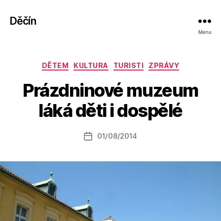
Děčín
Menu
Rubriky
DĚTEM
KULTURA
TURISTI
ZPRÁVY
A
Prázdninové muzeum
u
t
láká děti i dospělé
o
r:
Autor
01/08/2014
a
Datum
příspěvku
l
příspěvku
e
s
o