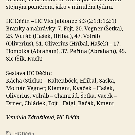
stejným poměrem, jako v minulém týdnu.
HC Děčín – HC Vlci Jablonec 5:3 (2:1;1:1;2:1)
Branky a nahrávky: 7. Fojt, 20. Vegner (Šetka),
25. Volráb (Hašek, Hříbal), 47. Volráb
(Oliverius), 51. Oliverius (Hříbal, Hašek) – 17.
Homolka (Abraham), 37. Peřina (Abraham), 45.
Šic (Šik, Kuch)
Sestava HC Děčín:
Kácha (Šticha) – Kaltenböck, Hříbal, Saska,
Molnár, Vegner, Klement, Kvaček – Hašek,
Oliverius, Volráb – Chamrád, Šetka, Vacek –
Drnec, Chládek, Fojt – Faigl, Bačák, Kment
Vendula Zdražilová, HC Děčín
HC Děčín
Štítky