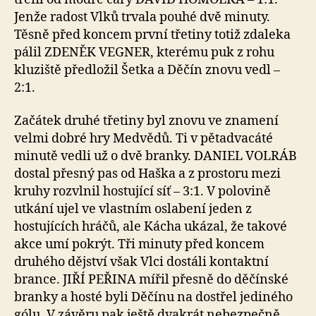
Jenže radost Vlků trvala pouhé dvě minuty.
Těsně před koncem první třetiny totiž zdaleka
pálil ZDENĚK VEGNER, kterému puk z rohu
kluziště předložil Šetka a Děčín znovu vedl –
2:1.
Začátek druhé třetiny byl znovu ve znamení
velmi dobré hry Medvědů. Ti v pětadvacáté
minutě vedli už o dvě branky. DANIEL VOLRÁB
dostal přesný pas od Haška a z prostoru mezi
kruhy rozvlnil hostující síť – 3:1. V polovině
utkání ujel ve vlastním oslabení jeden z
hostujících hráčů, ale Kácha ukázal, že takové
akce umí pokrýt. Tři minuty před koncem
druhého dějství však Vlci dostáli kontaktní
brance. JIŘÍ PEŘINA mířil přesně do děčínské
branky a hosté byli Děčínu na dostřel jediného
gólu. V závěru pak ještě dvakrát nebezpečně