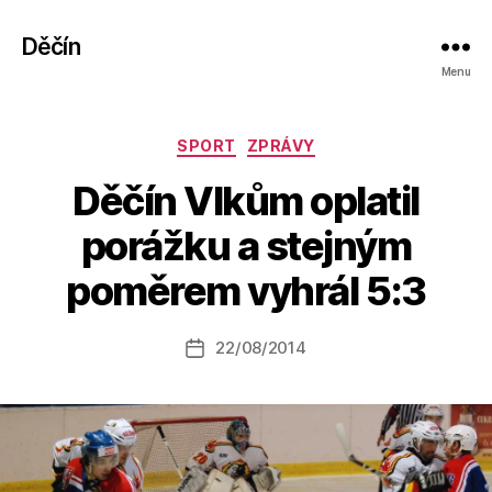
Děčín
Menu
Rubriky
SPORT
ZPRÁVY
Děčín Vlkům oplatil
A
porážku a stejným
u
t
poměrem vyhrál 5:3
o
r:
Autor
22/08/2014
a
Datum
příspěvku
l
příspěvku
e
s
o