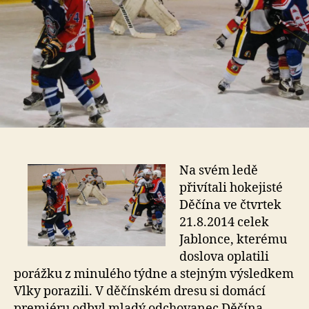
Na svém ledě
přivítali hokejisté
Děčína ve čtvrtek
21.8.2014 celek
Jablonce, kterému
doslova oplatili
porážku z minulého týdne a stejným výsledkem
Vlky porazili. V děčínském dresu si domácí
premiéru odbyl mladý odchovanec Děčína,