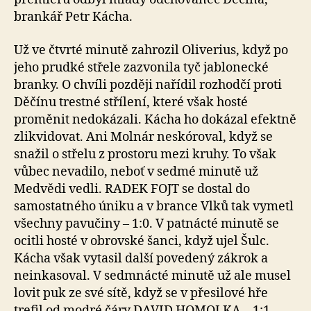
brankář Petr Kácha.
Už ve čtvrté minutě zahrozil Oliverius, když po
jeho prudké střele zazvonila tyč jablonecké
branky. O chvíli později nařídil rozhodčí proti
Děčínu trestné střílení, které však hosté
proměnit nedokázali. Kácha ho dokázal efektně
zlikvidovat. Ani Molnár neskóroval, když se
snažil o střelu z prostoru mezi kruhy. To však
vůbec nevadilo, neboť v sedmé minutě už
Medvědi vedli. RADEK FOJT se dostal do
samostatného úniku a v brance Vlků tak vymetl
všechny pavučiny – 1:0. V patnácté minutě se
ocitli hosté v obrovské šanci, když ujel Šulc.
Kácha však vytasil další povedený zákrok a
neinkasoval. V sedmnácté minutě už ale musel
lovit puk ze své sítě, když se v přesilové hře
trefil od modré čáry DAVID HOMOLKA – 1:1.