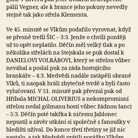
pálil Vegner, ale k brance jeho pokusy nevedly
stejně tak jako střela Klementa.
Ve 45. minutě se Vlkům podařilo vyrovnat, když
se přesně trefil ŠIC – 3:3. Jenže o chvíli později
už to opět neplatilo. Děčín měl velký tlak a po
několika střelách na Stejskala se puk dostal k
DANIELOVI VOLRÁBOVI, který se střelou vůbec
neváhal a poslal puk za záda hostujícího
brankáře – 4:3. Medvědi nadále zatápěli obraně
Vlků, ti naopak hráli zbytečně tvrdě a byli často
vylučovaní. V 51. minutě pak převzal puk od
Hříbala MICHAL OLIVERIUS a nekompromisní
střelou nedal gólmanu hostí vůbec žádnou šanci
– 5:3. Děčín poté takřka k ničemu Jablonec
nepustil a závěr utkání si společně s fanoušky v
hledišti užíval. Do konce třetí třetiny se již nic
nestalo, a tak Medvědi vrátili porážku Vlkům