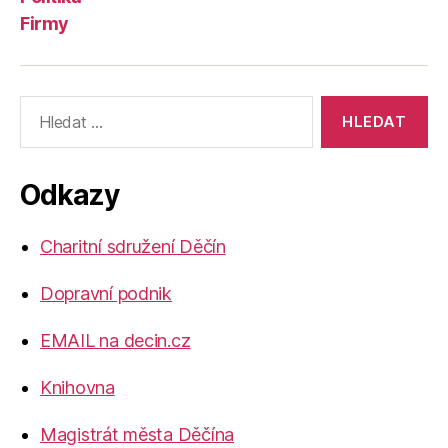
Firmy
Výsledky
vyhledávání:
Odkazy
Charitní sdružení Děčín
Dopravní podnik
EMAIL na decin.cz
Knihovna
Magistrát města Děčína