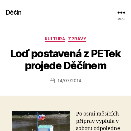
Děčín
Menu
Rubriky
A
KULTURA
ZPRÁVY
u
Loď postavená z PETek
t
o
projede Děčínem
r:
r
e
Autor
14/07/2014
Datum
d
příspěvku
příspěvku
a
k
t
o
Po osmi měsících
r
příprav vyplula v
sobotu odpoledne