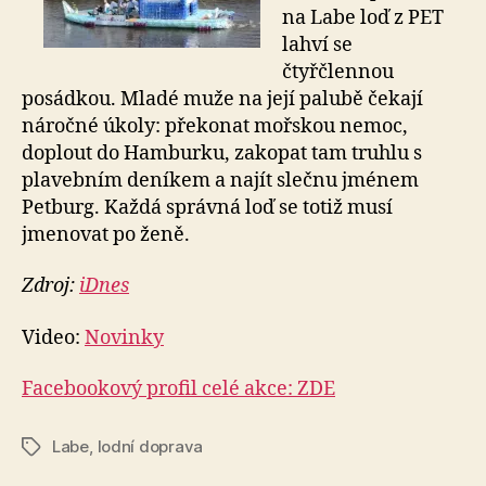
na Labe loď z PET
lahví se
čtyřčlennou
posádkou. Mladé muže na její palubě čekají
náročné úkoly: překonat mořskou nemoc,
doplout do Hamburku, zakopat tam truhlu s
plavebním deníkem a najít slečnu jménem
Petburg. Každá správná loď se totiž musí
jmenovat po ženě.
Zdroj:
iDnes
Video:
Novinky
Facebookový profil celé akce: ZDE
Labe
,
lodní doprava
Štítky