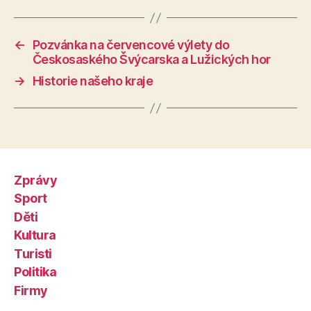
←
Pozvánka na červencové výlety do
Českosaského Švýcarska a Lužických hor
→
Historie našeho kraje
Zprávy
Sport
Děti
Kultura
Turisti
Politika
Firmy