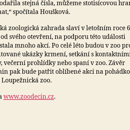
podařila stejná čísla, můžeme stotisícovou hran
at,“ spočítala Houšková.
ká zoologická zahrada slaví v letošním roce 6
 od svého otevření, na podporu této události
stala mnoho akcí. Po celé léto budou v zoo pr
ované ukázky krmení, setkání s kontaktním
y, večerní prohlídky nebo spaní v zoo. Závěr
in pak bude patřit oblíbené akci na pohádk
 Loupežnická zoo.
na
www.zoodecin.cz
.