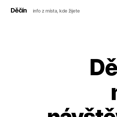
Děčín
info z místa, kde žijete
Dě
návště