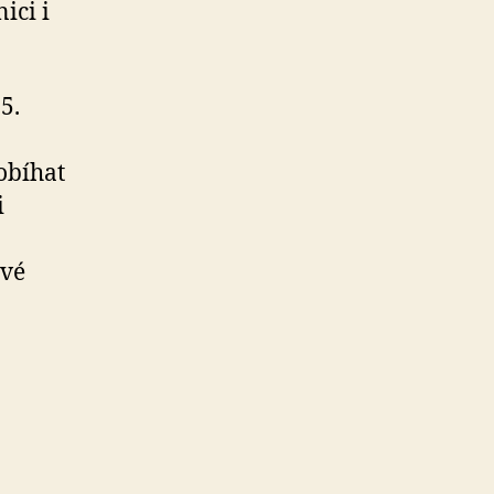
ici i
5.
obíhat
i
ové