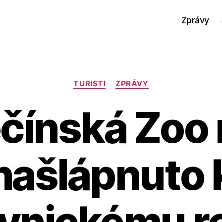
Zprávy
Rubriky
TURISTI
ZPRÁVY
čínská Zoo
našlápnuto 
vnickému r
A
u