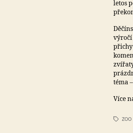
letos 
překon
Děčíns
výročí
přichy
koment
zvířat
prázdn
téma –
Více 
ZOO
Štítky