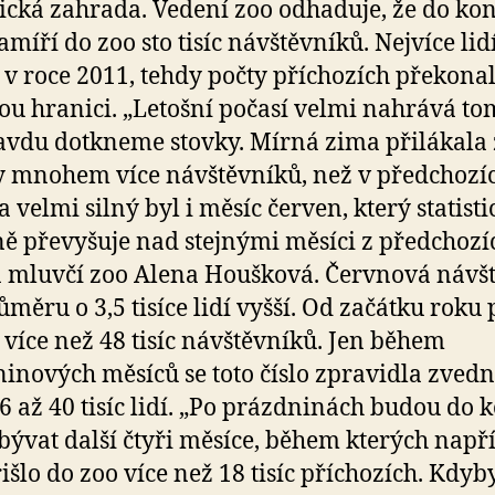
ická zahrada. Vedení zoo odhaduje, že do ko
amíří do zoo sto tisíc návštěvníků. Nejvíce lidí
 v roce 2011, tehdy počty příchozích překona
vou hranici. „Letošní počasí velmi nahrává to
avdu dotkneme stovky. Mírná zima přilákala
y mnohem více návštěvníků, než v předchozí
a velmi silný byl i měsíc červen, který statisti
ě převyšuje nad stejnými měsíci z předchozíc
 mluvčí zoo Alena Houšková. Červnová návš
ůměru o 3,5 tisíce lidí vyšší. Od začátku roku 
 více než 48 tisíc návštěvníků. Jen během
inových měsíců se toto číslo zpravidla zvedn
36 až 40 tisíc lidí. „Po prázdninách budou do 
bývat další čtyři měsíce, během kterých např
řišlo do zoo více než 18 tisíc příchozích. Kdyb