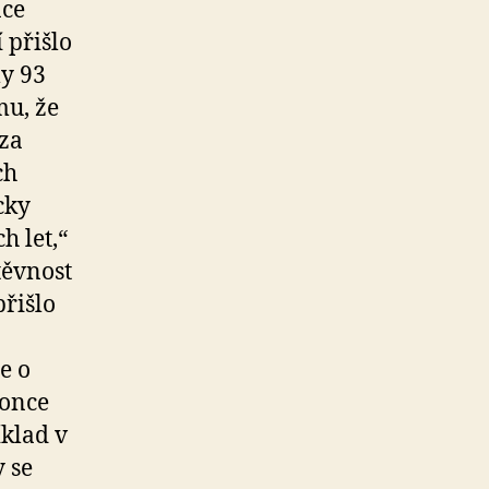
nce
 přišlo
ly 93
mu, že
 za
ch
cky
h let,“
těvnost
přišlo
e o
konce
íklad v
y se