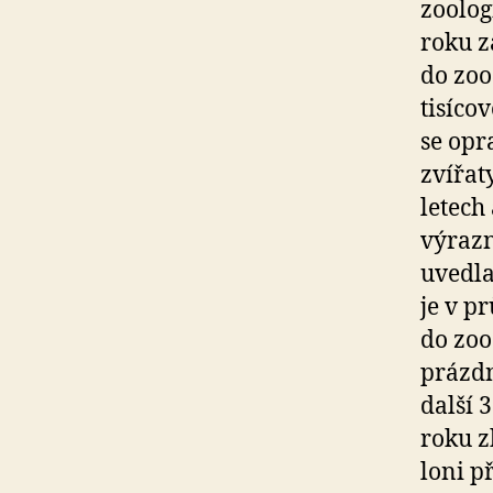
zoolog
roku z
do zoo
tisíco
se opr
zvířat
letech 
výrazn
uvedla
je v pr
do zoo
prázdn
další 
roku z
loni p