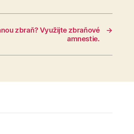
anou zbraň? Využijte zbraňové
→
amnestie.