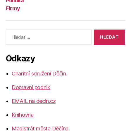
Politika
Firmy
Výsledky
vyhledávání:
Odkazy
Charitní sdružení Děčín
Dopravní podnik
EMAIL na decin.cz
Knihovna
Magistrát města Děčína