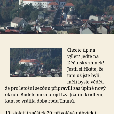
Chcete tip na
výlet? Jeďte na
Děčínský zámek!
Jestli si říkáte, že
tam už jste byli,
měli byste vědět,
že pro letošní sezónu připravili zas úplně nový
okruh. Budete moci projít tzv. Jižním křídlem,
kam se vrátila doba rodu Thunů.
19. století i začátek 20. přivolává nábytek i