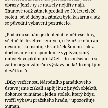
obrazy. Jenže ty se musely nejdřív najít.
Thunové totiž zámek prodali ve 30. letech 20.
století, od té doby na zámku byla kasárna a tak
se původní vybavení poztrácelo.
„Podařilo se nám je dohledat téměř všechny,
včetně těch velice cenných, o čemž se nám ani
nesnilo,“ konstatuje František Šuman. Jak z
dochované korespondence vyplývá, starý
nábytek vojákům překážel – do současnosti se
zatím organizátorům výstavy podařilo najít jen
devět kusů.
„Díky vstřícnosti Národního památkového
ústavu jsme získali zápůjčku z jiných objektů,
dokonce tu máme i jeden stolek, který kdysi
tvořil výbavu pražského hradu,“ upozorňuje
Šuman.