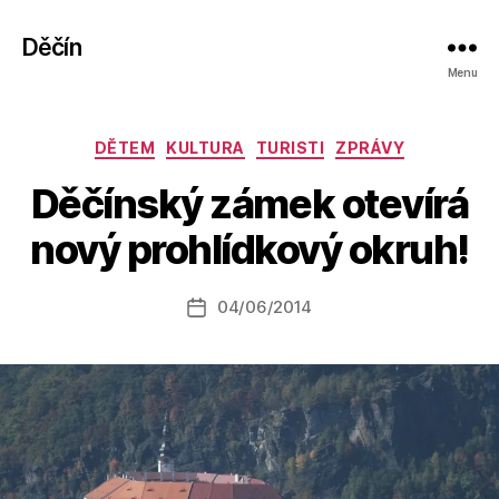
Děčín
Menu
Rubriky
DĚTEM
KULTURA
TURISTI
ZPRÁVY
A
Děčínský zámek otevírá
u
t
nový prohlídkový okruh!
o
r:
Autor
04/06/2014
a
Datum
příspěvku
l
příspěvku
e
s
o