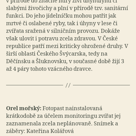
v přírodě do značné míry živí uhynulými či
slabými živočichy a plní v přírodě tzv. sanitární
funkci. Do jeho jídelníčku mohou patřit jak
mrtvé či oslabené ryby, tak i úhyny v lese či
zvířata sražená v silničním provozu. Dokáže
však ulovit i potravu zcela zdravou. V České
republice patří mezi kriticky ohrožené druhy. V
širší oblasti Českého Švýcarska, tedy na
Děčínsku a Šluknovsku, v současné době žijí 3
až 4 páry tohoto vzácného dravce.
Orel mořský:
Fotopast nainstalovaná
krátkodobě za účelem monitoringu zvířat jej
zaznamenala zcela neplánovaně. Snímek a
záběry: Kateřina Kolářová