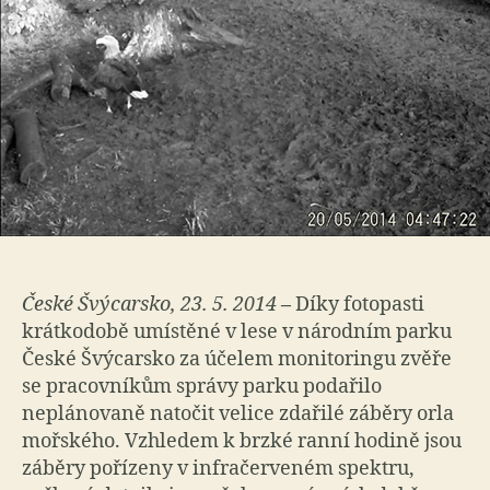
České Švýcarsko, 23. 5. 2014
–
Díky fotopasti
krátkodobě umístěné v lese v národním parku
České Švýcarsko za účelem monitoringu zvěře
se pracovníkům správy parku podařilo
neplánovaně natočit velice zdařilé záběry orla
mořského. Vzhledem k brzké ranní hodině jsou
záběry pořízeny v infračerveném spektru,