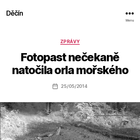
Děčín
Menu
Rubriky
ZPRÁVY
A
Fotopast nečekaně
u
t
natočila orla mořského
o
r:
Autor
25/05/2014
a
Datum
příspěvku
l
příspěvku
e
s
o