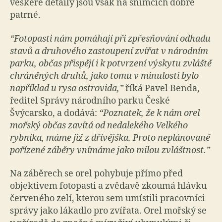
veškeré detaily jsou však na snímcích dobře
patrné.
“Fotopasti nám pomáhají při zpřesňování odhadu
stavů a druhového zastoupení zvířat v národním
parku, občas přispějí i k potvrzení výskytu zvláště
chráněných druhů, jako tomu v minulosti bylo
například u rysa ostrovida,”
říká Pavel Benda,
ředitel Správy národního parku České
Švýcarsko, a dodává:
“Poznatek, že k nám orel
mořský občas zavítá od nedalekého Velkého
rybníka, máme již z dřívějška. Proto neplánovaně
pořízené záběry vnímáme jako milou zvláštnost.”
Na záběrech se orel pohybuje přímo před
objektivem fotopasti a zvědavě zkoumá hlávku
červeného zelí, kterou sem umístili pracovníci
správy jako lákadlo pro zvířata. Orel mořský se