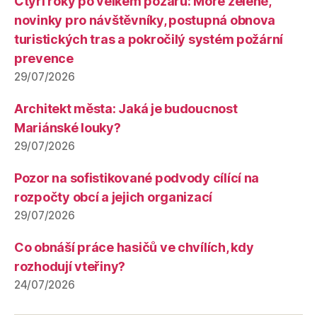
Čtyři roky po velkém požáru: Moře zeleně,
novinky pro návštěvníky, postupná obnova
turistických tras a pokročilý systém požární
prevence
29/07/2026
Architekt města: Jaká je budoucnost
Mariánské louky?
29/07/2026
Pozor na sofistikované podvody cílící na
rozpočty obcí a jejich organizací
29/07/2026
Co obnáší práce hasičů ve chvílích, kdy
rozhodují vteřiny?
24/07/2026