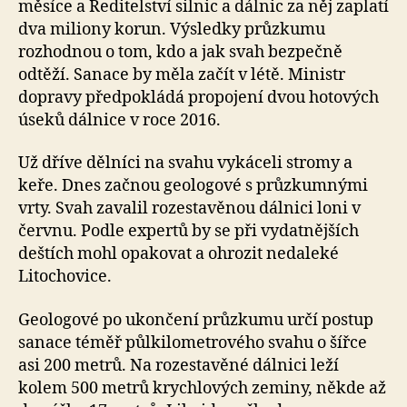
měsíce a Ředitelství silnic a dálnic za něj zaplatí
dva miliony korun. Výsledky průzkumu
rozhodnou o tom, kdo a jak svah bezpečně
odtěží. Sanace by měla začít v létě. Ministr
dopravy předpokládá propojení dvou hotových
úseků dálnice v roce 2016.
Už dříve dělníci na svahu vykáceli stromy a
keře. Dnes začnou geologové s průzkumnými
vrty. Svah zavalil rozestavěnou dálnici loni v
červnu. Podle expertů by se při vydatnějších
deštích mohl opakovat a ohrozit nedaleké
Litochovice.
Geologové po ukončení průzkumu určí postup
sanace téměř půlkilometrového svahu o šířce
asi 200 metrů. Na rozestavěné dálnici leží
kolem 500 metrů krychlových zeminy, někde až