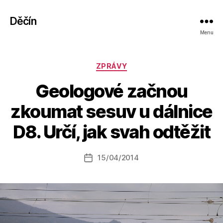
Děčín
Menu
Rubriky
ZPRÁVY
Geologové začnou
A
zkoumat sesuv u dálnice
u
t
D8. Určí, jak svah odtěžit
o
r:
Autor
15/04/2014
a
Datum
příspěvku
l
příspěvku
e
s
o