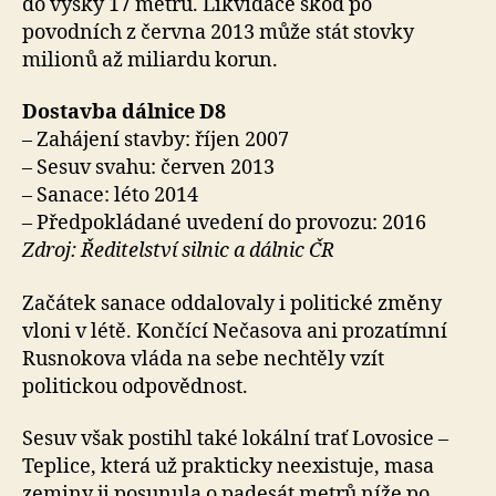
do výšky 17 metrů. Likvidace škod po
povodních z června 2013 může stát stovky
milionů až miliardu korun.
Dostavba dálnice D8
– Zahájení stavby: říjen 2007
– Sesuv svahu: červen 2013
– Sanace: léto 2014
– Předpokládané uvedení do provozu: 2016
Zdroj: Ředitelství silnic a dálnic ČR
Začátek sanace oddalovaly i politické změny
vloni v létě. Končící Nečasova ani prozatímní
Rusnokova vláda na sebe nechtěly vzít
politickou odpovědnost.
Sesuv však postihl také lokální trať Lovosice –
Teplice, která už prakticky neexistuje, masa
zeminy ji posunula o padesát metrů níže po