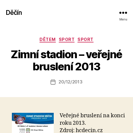
Děčín
Menu
Rubriky
DĚTEM
SPORT
SPORT
Zimní stadion – veřejné
A
u
bruslení 2013
t
o
r:
Autor
20/12/2013
Datum
k
příspěvku
příspěvku
a
fi
k
Veřejné bruslení na konci
roku 2013.
Zdroj: hcdecin.cz