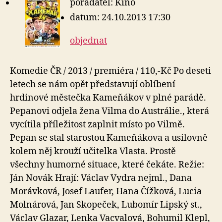
pořadatel: Kino
datum: 24.10.2013 17:30
objednat
Komedie ČR / 2013 / premiéra / 110,-Kč Po deseti
letech se nám opět představují oblíbení
hrdinové městečka Kameňákov v plné parádě.
Pepanovi odjela žena Vilma do Austrálie., která
vycítila příležitost zaplnit místo po Vilmě.
Pepan se stal starostou Kameňákova a usilovně
kolem něj krouží učitelka Vlasta. Prostě
všechny humorné situace, které čekáte. Režie:
Ján Novák Hrají: Václav Vydra nejml., Dana
Morávková, Josef Laufer, Hana Čížková, Lucia
Molnárová, Jan Skopeček, Lubomír Lipský st.,
Václav Glazar, Lenka Vacvalová, Bohumil Klepl,