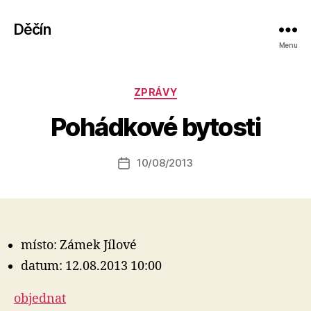
Děčín
Menu
A
Rubriky
ZPRÁVY
u
t
Pohádkové bytosti
o
r:
Autor
10/08/2013
a
Datum
příspěvku
l
příspěvku
e
s
o
místo: Zámek Jílové
datum: 12.08.2013 10:00
objednat