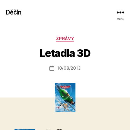
Děčín
Menu
A
Rubriky
ZPRÁVY
u
t
Letadla 3D
o
r:
Autor
10/08/2013
a
Datum
příspěvku
l
příspěvku
e
s
o