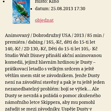
místo: Kino
datum: 25.08.2013 17:30
objednat
Animovaný / Dobrodružný USA / 2013 / 85 min /
premiéra / dabing / 165,-Kč, děti do 15-ti let
140,-Kč / 2D 130,-Kč, Děti do 15-ti let 105,- Kč
Studio Walt Disney přináší akční animovanou
komedii, jejímž hlavním hrdinou je Dusty –
práškovací letadlo s velkým srdcem a ještě
větším snem stát se závodníkem. Jenže Dusty
není na závodění stavěný a pak je tu ještě jeden
nezanedbatelný problém: bojí se výšek… Ale
Dusty se nevzdá a požádá o pomoc zkušeného
námořního letce Skippera, aby mu pomohl
zařadit se mezi závodníky. Uspěje Dusty v