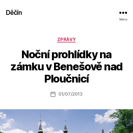
Děčín
Menu
Rubriky
ZPRÁVY
Noční prohlídky na
A
zámku v Benešově nad
u
t
Ploučnicí
o
r:
Autor
01/07/2013
a
Datum
příspěvku
l
příspěvku
e
s
o