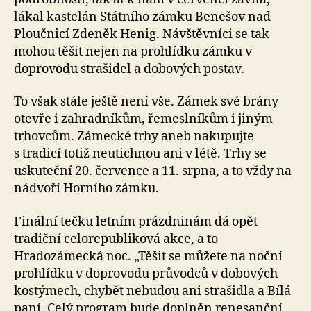
lákal kastelán Státního zámku Benešov nad
Ploučnicí Zdeněk Henig. Návštěvníci se tak
mohou těšit nejen na prohlídku zámku v
doprovodu strašidel a dobových postav.
To však stále ještě není vše. Zámek své brány
otevře i zahradníkům, řemeslníkům i jiným
trhovcům. Zámecké trhy aneb nakupujte
s tradicí totiž neutichnou ani v létě. Trhy se
uskuteční 20. července a 11. srpna, a to vždy na
nádvoří Horního zámku.
Finální tečku letním prázdninám dá opět
tradiční celorepubliková akce, a to
Hradozámecká noc. „Těšit se můžete na noční
prohlídku v doprovodu průvodců v dobových
kostýmech, chybět nebudou ani strašidla a Bílá
paní. Celý program bude doplněn renesanční