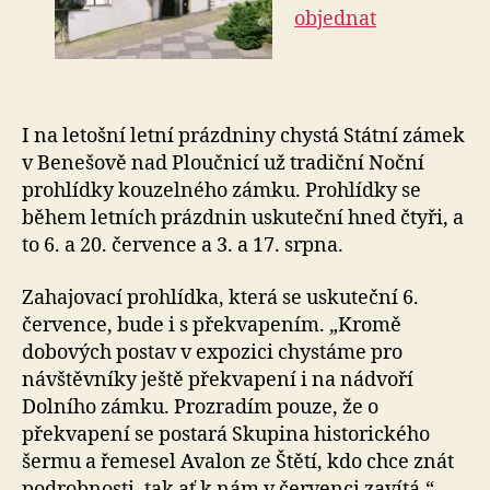
objednat
I na letošní letní prázdniny chystá Státní zámek
v Benešově nad Ploučnicí už tradiční Noční
prohlídky kouzelného zámku. Prohlídky se
během letních prázdnin uskuteční hned čtyři, a
to 6. a 20. července a 3. a 17. srpna.
Zahajovací prohlídka, která se uskuteční 6.
července, bude i s překvapením. „Kromě
dobových postav v expozici chystáme pro
návštěvníky ještě překvapení i na nádvoří
Dolního zámku. Prozradím pouze, že o
překvapení se postará Skupina historického
šermu a řemesel Avalon ze Štětí, kdo chce znát
podrobnosti, tak ať k nám v červenci zavítá,“