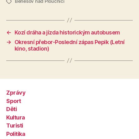
Benešov nad Ploučnicí
Štítky
←
Kozí dráha a jízda historickým autobusem
→
Okresní přebor-Poslední zápas Pepik (Letní
kino, stadion)
Zprávy
Sport
Děti
Kultura
Turisti
Politika