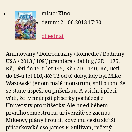
místo: Kino
datum: 21.06.2013 17:30
objednat
Animovaný / Dobrodružný / Komedie / Rodinný
USA / 2013 / 109´/ premiéra / dabing / 3D – 175,-
Kč, Děti do 15-ti let 145,-Kč / 2D – 140,-Kč, Děti
do 15-ti let 110,-Kč Už od té doby, kdy byl Mike
Wazowski jenom malé monstrum, snil o tom, že
se stane úspěšnou příšerkou. A všichni přeci
vědí, že ty nejlepší příšerky pocházejí z
Univerzity pro příšerky. Ale hned během
prvního semestru na univerzitě se začnou
Mikeovy plány hroutit, když mu cestu zkříží
příšerkovské eso James P. Sullivan, řečený