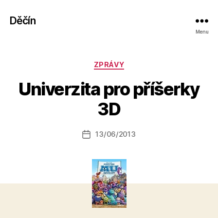
Děčín
Menu
Rubriky
ZPRÁVY
A
Univerzita pro příšerky
u
t
3D
o
r:
Autor
13/06/2013
a
Datum
příspěvku
l
příspěvku
e
s
o