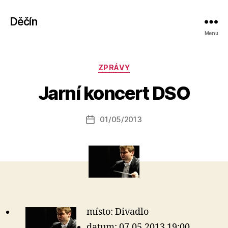
Děčín
Menu
A
Rubriky
ZPRÁVY
u
t
Jarní koncert DSO
o
r:
Autor
01/05/2013
a
Datum
příspěvku
l
příspěvku
e
s
o
místo: Divadlo
datum: 07.05.2013 19:00