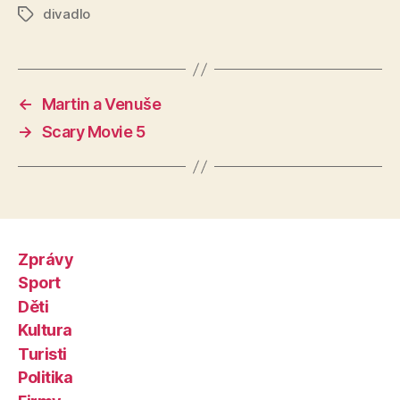
divadlo
Štítky
←
Martin a Venuše
→
Scary Movie 5
Zprávy
Sport
Děti
Kultura
Turisti
Politika