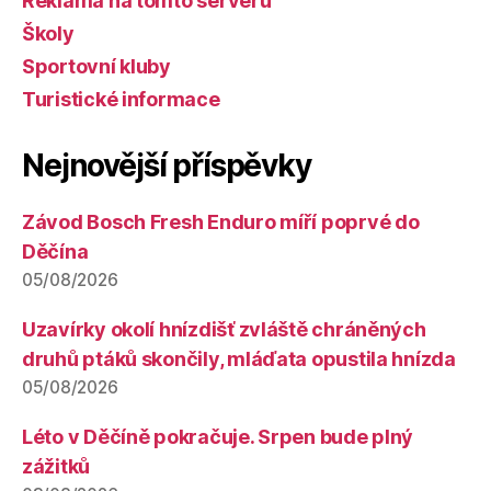
Reklama na tomto serveru
Školy
Sportovní kluby
Turistické informace
Nejnovější příspěvky
Závod Bosch Fresh Enduro míří poprvé do
Děčína
05/08/2026
Uzavírky okolí hnízdišť zvláště chráněných
druhů ptáků skončily, mláďata opustila hnízda
05/08/2026
Léto v Děčíně pokračuje. Srpen bude plný
zážitků