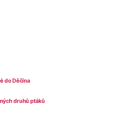
é do Děčína
něných druhů ptáků