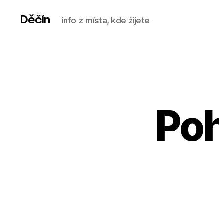
Děčín
info z místa, kde žijete
Po