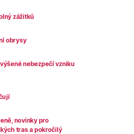
plný zážitků
ní obrysy
zvýšené nebezpečí vzniku
čují
leně, novinky pro
kých tras a pokročilý