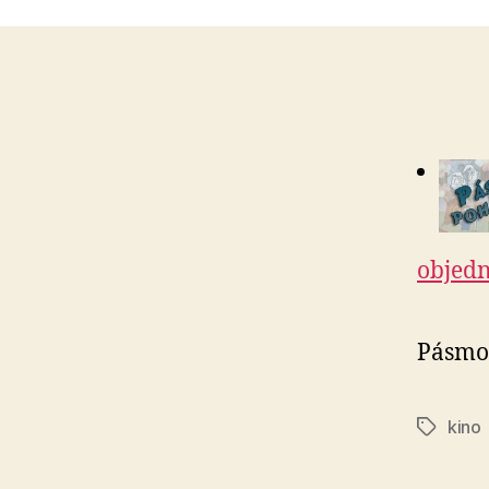
objedn
Pásmo 
kino
Štítky